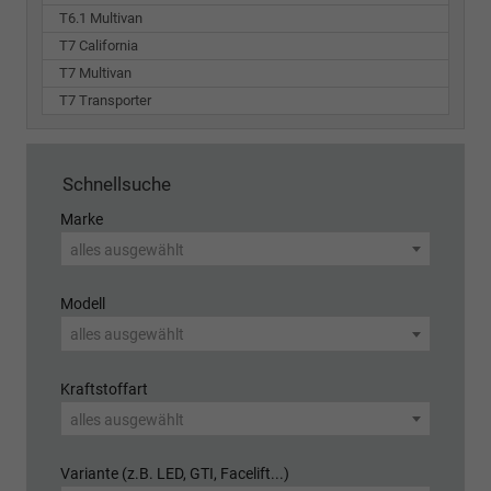
T6.1 Multivan
T7 California
T7 Multivan
T7 Transporter
Schnellsuche
Marke
alles ausgewählt
Modell
alles ausgewählt
Kraftstoffart
alles ausgewählt
Variante (z.B. LED, GTI, Facelift...)