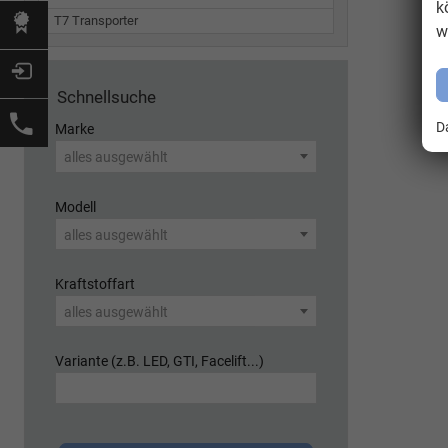
k
T7 Transporter
w
Schnellsuche
D
Marke
alles ausgewählt
Modell
alles ausgewählt
Kraftstoffart
alles ausgewählt
Variante (z.B. LED, GTI, Facelift...)