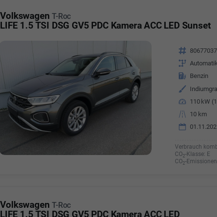
a Özyürek Oguz
Volkswagen
T-Roc
LIFE 1.5 TSI DSG GV5 PDC Kamera ACC LED Sunset
Özden Özkara-B
lkaufrau -
Verkauf/Einkauf
Vermietung
Fahrzeugnr.
8067703
Telefonnummer: 07181 - 
nummer: 07181 - 47695 15
Getriebe
Automati
E-Mailadresse:
info@autoha
esse:
info@autohausrems.de
Kraftstoff
Benzin
Außenfarbe
Indiumgra
Leistung
110 kW (1
Kilometerstand
10 km
01.11.202
Verbrauch komb
CO
-Klasse:
E
2
CO
-Emissionen
2
Volkswagen
T-Roc
LIFE 1.5 TSI DSG GV5 PDC Kamera ACC LED