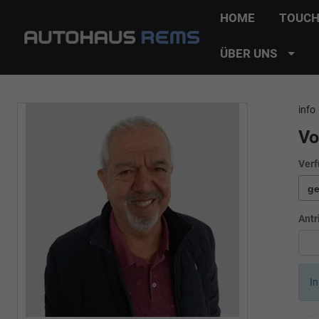
HOME
TOUCH
ÜBER UNS
info
Vo
Verf
Antr
In