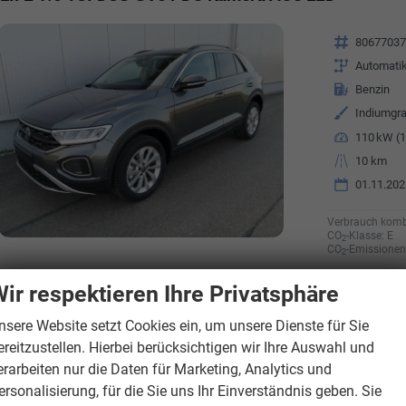
Fahrzeugnr.
8067703
Getriebe
Automati
Kraftstoff
Benzin
Außenfarbe
Indiumgra
Leistung
110 kW (1
Kilometerstand
10 km
01.11.202
Verbrauch komb
CO
-Klasse:
E
2
CO
-Emissionen
2
ir respektieren Ihre Privatsphäre
nsere Website setzt Cookies ein, um unsere Dienste für Sie
ereitzustellen. Hierbei berücksichtigen wir Ihre Auswahl und
erarbeiten nur die Daten für Marketing, Analytics und
ersonalisierung, für die Sie uns Ihr Einverständnis geben. Sie