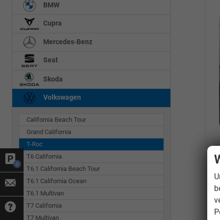
BMW
Cupra
Mercedes-Benz
Seat
Skoda
Volkswagen
California Beach Tour
Grand California
T-Roc
W
T6 California
0
T6.1 California Beach Tour
U
T6.1 California Ocean
b
T6.1 Multivan
v
T7 California
P
T7 Multivan