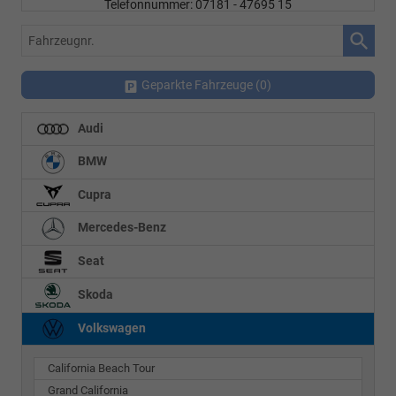
Telefonnummer: 07181 - 47695 15
E-Mailadresse:
info@autohausrems.de
Fahrzeugnr.
Geparkte Fahrzeuge (
0
)
Audi
BMW
Cupra
Mercedes-Benz
Seat
Skoda
Volkswagen
California Beach Tour
Grand California