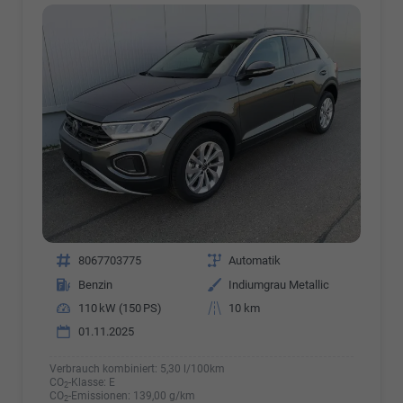
Fahrzeugnr.
8067703775
Getriebe
Automatik
Kraftstoff
Benzin
Außenfarbe
Indiumgrau Metallic
Leistung
110 kW (150 PS)
Kilometerstand
10 km
01.11.2025
Verbrauch kombiniert:
5,30 l/100km
CO
-Klasse:
E
2
CO
-Emissionen:
139,00 g/km
2