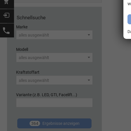
w
Schnellsuche
Marke
D
alles ausgewählt
Modell
alles ausgewählt
Kraftstoffart
alles ausgewählt
Variante (z.B. LED, GTI, Facelift...)
364
Ergebnisse anzeigen