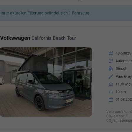
 Ihrer aktuellen Filterung befindet sich
1
Fahrzeug:
Elisa Vegel
n Özkara-Budak
Auszubildende im 3.Lehr
Vermietung
Automobilkauffra
nummer: 07181 - 47695 15
Volkswagen
California Beach Tour
Telefonnummer: 07181 - 
esse:
info@autohausrems.de
E-Mailadresse:
info@autoha
Fahrzeugnr.
48-50825
Getriebe
Automati
Kraftstoff
Diesel
Außenfarbe
Pure Grey
Leistung
110 kW (1
Kilometerstand
10 km
01.08.202
Verbrauch komb
CO
-Klasse:
F
2
CO
-Emissionen
2