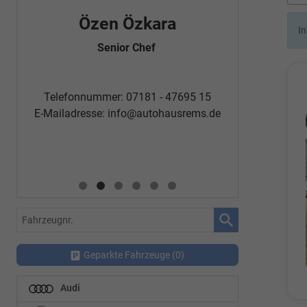
Fatma Özyürek Oguz
In
Özde
Automobilkaufrau -
Verkauf/Einkauf
Telefon
Telefonnummer: 07181 - 47695 15
E-Mailadr
E-Mailadresse:
info@autohausrems.de
Fahrzeugnr.
Geparkte Fahrzeuge (
0
)
Audi