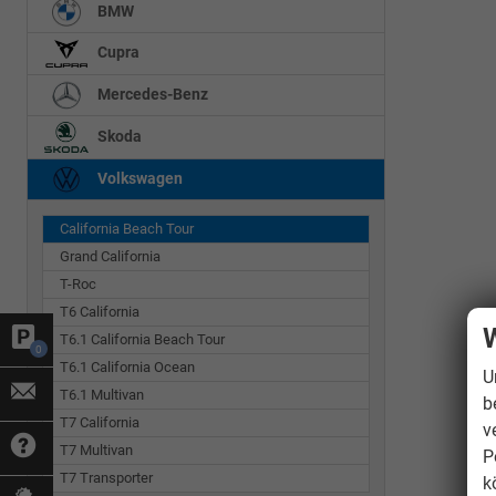
BMW
Cupra
Mercedes-Benz
Skoda
Volkswagen
California Beach Tour
Grand California
T-Roc
T6 California
W
T6.1 California Beach Tour
0
T6.1 California Ocean
U
T6.1 Multivan
b
T7 California
v
T7 Multivan
P
T7 Transporter
k