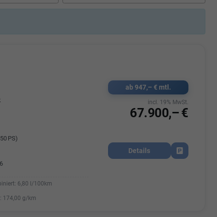
e
Kelvin Ankrah
jahr -
Auszubildender im 3. Lehrjahr -
u
Automobilkaufmann
47695 15
Telefonnummer: 07181 - 47695 15
usrems.de
E-Mailadresse:
info@autohausrems.de
ab 947,– € mtl.
k
incl. 19% MwSt.
67.900,– €
50 PS)
Details
Fahrzeug park
6
iniert:
6,80 l/100km
:
174,00 g/km