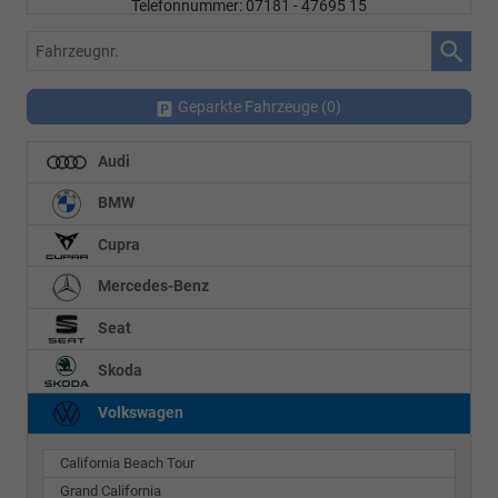
Telefonnummer: 07181 - 47695 15
E-Mailadresse:
info@autohausrems.de
Fahrzeugnr.
Geparkte Fahrzeuge (
0
)
Audi
BMW
Cupra
Mercedes-Benz
Seat
Skoda
Volkswagen
California Beach Tour
Grand California