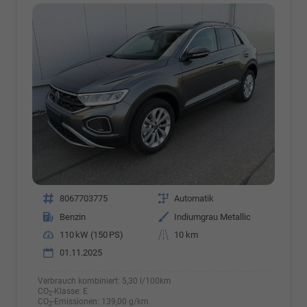
Fahrzeugnr.
8067703775
Getriebe
Automatik
Kraftstoff
Benzin
Außenfarbe
Indiumgrau Metallic
Leistung
110 kW (150 PS)
Kilometerstand
10 km
01.11.2025
Verbrauch kombiniert:
5,30 l/100km
CO
-Klasse:
E
2
CO
-Emissionen:
139,00 g/km
2