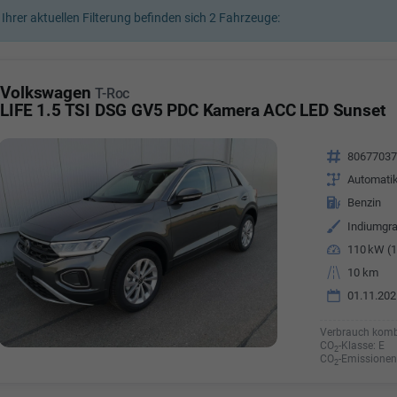
 Ihrer aktuellen Filterung befinden sich
2
Fahrzeuge:
a Özyürek Oguz
Özden Özkara-B
lkaufrau -
Verkauf/Einkauf
Vermietung
Volkswagen
T-Roc
Telefonnummer: 07181 - 
nummer: 07181 - 47695 15
LIFE 1.5 TSI DSG GV5 PDC Kamera ACC LED Sunset
E-Mailadresse:
info@autoha
esse:
info@autohausrems.de
Fahrzeugnr.
8067703
Getriebe
Automati
Kraftstoff
Benzin
Außenfarbe
Indiumgra
Leistung
110 kW (1
Kilometerstand
10 km
01.11.202
Verbrauch komb
CO
-Klasse:
E
2
CO
-Emissionen
2