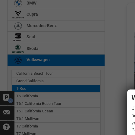
BMW
Cupra
Mercedes-Benz
Seat
Skoda
Volkswagen
California Beach Tour
Grand California
T-Roc
W
T6 California
0
T6.1 California Beach Tour
U
T6.1 California Ocean
b
T6.1 Multivan
v
T7 California
P
T7 Multivan