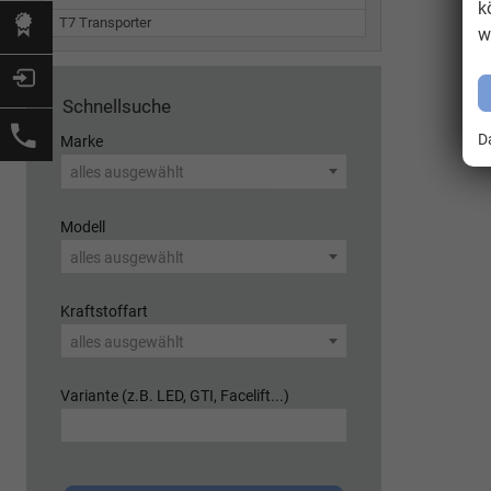
k
T7 Transporter
w
Schnellsuche
D
Marke
alles ausgewählt
Modell
alles ausgewählt
Kraftstoffart
alles ausgewählt
Variante (z.B. LED, GTI, Facelift...)