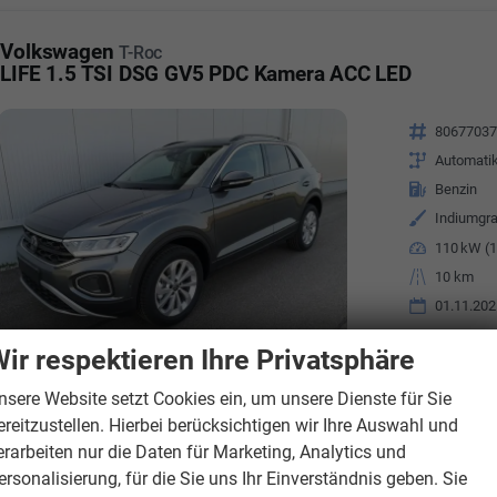
Volkswagen
T-Roc
LIFE 1.5 TSI DSG GV5 PDC Kamera ACC LED
Fahrzeugnr.
8067703
Getriebe
Automati
Kraftstoff
Benzin
Außenfarbe
Indiumgra
Leistung
110 kW (1
Kilometerstand
10 km
01.11.202
Verbrauch komb
ir respektieren Ihre Privatsphäre
CO
-Klasse:
E
2
CO
-Emissionen
2
nsere Website setzt Cookies ein, um unsere Dienste für Sie
ereitzustellen. Hierbei berücksichtigen wir Ihre Auswahl und
erarbeiten nur die Daten für Marketing, Analytics und
ersonalisierung, für die Sie uns Ihr Einverständnis geben. Sie