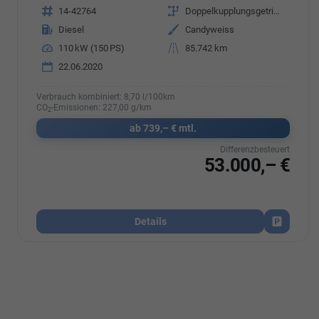
Fahrzeugnr.
14-42764
Getriebe
Doppelkupplungsgetriebe (DSG)
Kraftstoff
Diesel
Außenfarbe
Candyweiss
Leistung
110 kW (150 PS)
Kilometerstand
85.742 km
22.06.2020
Verbrauch kombiniert:
8,70 l/100km
CO
-Emissionen:
227,00 g/km
2
ab 739,– € mtl.
Differenzbesteuert
53.000,– €
Details
Fahrzeug 