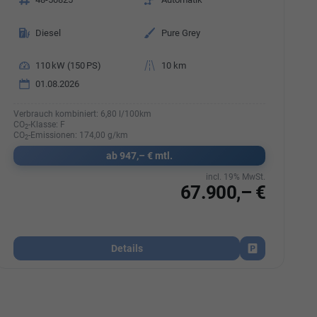
Kraftstoff
Außenfarbe
Diesel
Pure Grey
Leistung
110 kW (150 PS)
Kilometerstand
10 km
01.08.2026
Verbrauch kombiniert:
6,80 l/100km
CO
-Klasse:
F
2
CO
-Emissionen:
174,00 g/km
2
ab 947,– € mtl.
incl. 19% MwSt.
67.900,– €
ken
Details
Fahrzeug parken