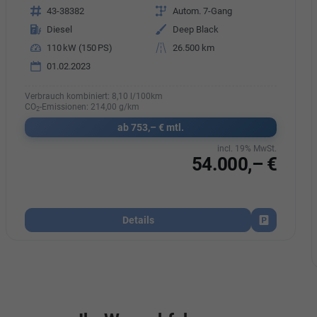
Fahrzeugnr.
43-38382
Getriebe
Autom. 7-Gang
Kraftstoff
Diesel
Außenfarbe
Deep Black
Leistung
110 kW (150 PS)
Kilometerstand
26.500 km
01.02.2023
Verbrauch kombiniert:
8,10 l/100km
CO
-Emissionen:
214,00 g/km
2
ab 753,– € mtl.
incl. 19% MwSt.
54.000,– €
Details
parken
Fahrzeug par