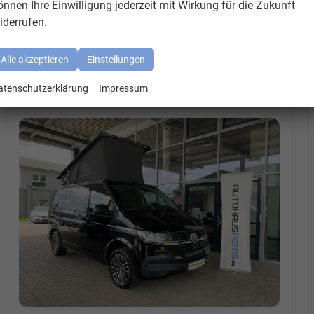
önnen Ihre Einwilligung jederzeit mit Wirkung für die Zukunft
iderrufen.
verfügbare EU-Neuwagen, Gebrauchtwagen und Bestellf
Alle akzeptieren
Einstellungen
Volkswagen
T6.1 California Beach Tour
atenschutzerklärung
Impressum
FWD