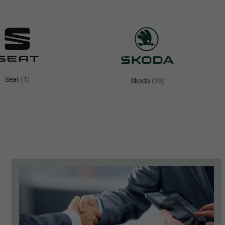
Seat
(1)
Alle
Skoda
(39)
Alle
Fahrzeuge
Fahrzeuge
von
von
Seat
Skoda
anzeigen
anzeigen