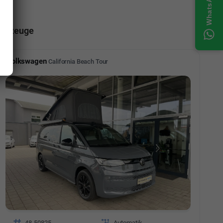
ahrzeuge
Volkswagen
California Beach Tour
Fahrzeugnr.
48-50825
Getriebe
Automatik