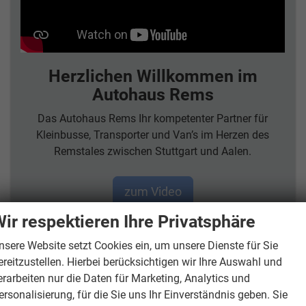
Herzlichen Willkommen im
Autohaus Rems
Das Autohaus Rems Ihr kompetenter Partner für
Kleinbusse, Transporter und Van’s im Herzen des
Remstales zwischen Stuttgart und Aalen.
zum Video
ir respektieren Ihre Privatsphäre
nsere Website setzt Cookies ein, um unsere Dienste für Sie
ereitzustellen. Hierbei berücksichtigen wir Ihre Auswahl und
Unsere aktuellen TOP Angebote
erarbeiten nur die Daten für Marketing, Analytics und
ersonalisierung, für die Sie uns Ihr Einverständnis geben. Sie