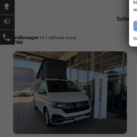
k
w
Sofort 
Volkswagen
T6.1 California Ocean
D
FWD