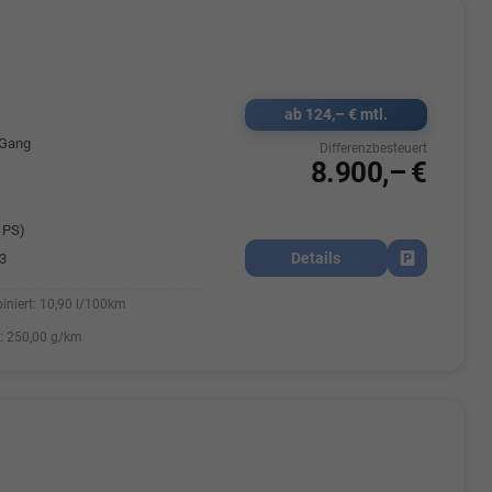
Elisa Vegele
udak
Auszubildende im 3.Lehrjahr -
ab 124,– € mtl.
Automobilkauffrau
47695 15
-Gang
Differenzbesteuert
Telefonnummer: 07181 - 47695 15
usrems.de
8.900,– €
E-Mailadresse:
info@autohausrems.de
 PS)
Details
3
Fahrzeug park
iniert:
10,90 l/100km
:
250,00 g/km