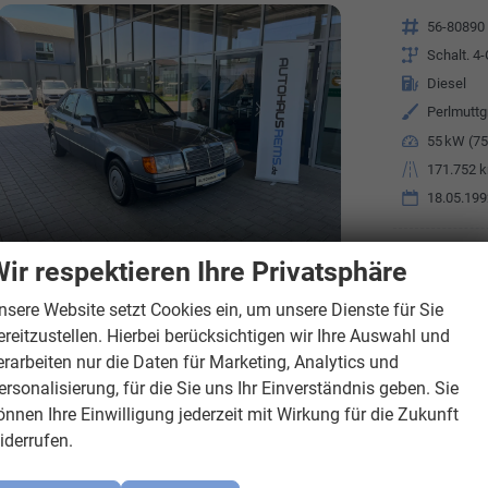
Fahrzeugnr.
56-80890
Getriebe
Schalt. 4
Kraftstoff
Diesel
Außenfarbe
Perlmuttgr
Leistung
55 kW (75
Kilometerstand
171.752 
18.05.199
ir respektieren Ihre Privatsphäre
nsere Website setzt Cookies ein, um unsere Dienste für Sie
ereitzustellen. Hierbei berücksichtigen wir Ihre Auswahl und
erarbeiten nur die Daten für Marketing, Analytics und
ersonalisierung, für die Sie uns Ihr Einverständnis geben. Sie
önnen Ihre Einwilligung jederzeit mit Wirkung für die Zukunft
iderrufen.