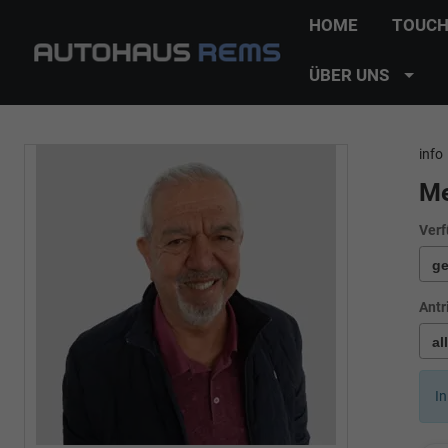
HOME
TOUCH
ÜBER UNS
info
Me
Verf
Antr
In