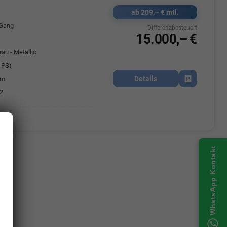
ab 209,– € mtl.
-Gang
Differenzbesteuert
15.000,– €
au - Metallic
 PS)
Details
km
Fahrzeug park
2
WhatsApp Kontakt