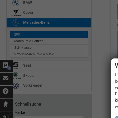
BMW
Cupra
Mercedes-Benz
200
Marco Polo Horizon
SLK-Klasse
V 250d Marco Polo 4 Matic
W
Seat
0
U
Skoda
b
Volkswagen
v
P
k
Schnellsuche
w
Marke