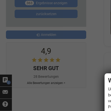
363
Ergebnisse anzeigen
zurücksetzen
Anmelden
4,9
SEHR GUT
28 Bewertungen
W
Alle Bewertungen anzeigen >
0
U
b
v
P