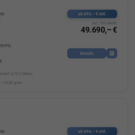
ab 693,– € mtl.
195
k
incl. 19% MwSt.
49.690,– €
50 PS)
Details
Fahrzeug park
5
iniert:
6,70 l/100km
:
175,00 g/km
ab 694,– € mtl.
058