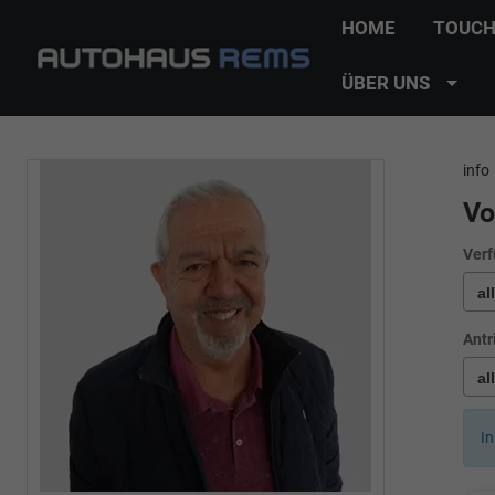
HOME
TOUCH
ÜBER UNS
info
Vo
Verf
Antr
In