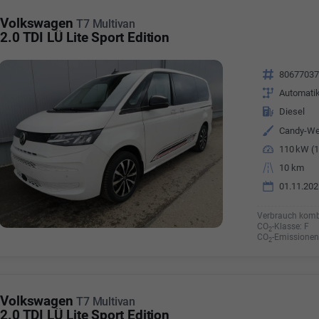
a Özyürek Oguz
Volkswagen
T7 Multivan
2.0 TDI LÜ Lite Sport Edition
Özden Özkara-B
lkaufrau -
Verkauf/Einkauf
Vermietung
Fahrzeugnr.
8067703
Telefonnummer: 07181 - 
nummer: 07181 - 47695 15
Getriebe
Automati
E-Mailadresse:
info@autoha
esse:
info@autohausrems.de
Kraftstoff
Diesel
Außenfarbe
Candy-We
Leistung
110 kW (1
Kilometerstand
10 km
01.11.202
Verbrauch komb
CO
-Klasse:
F
2
CO
-Emissionen
2
Volkswagen
T7 Multivan
2.0 TDI LÜ Lite Sport Edition