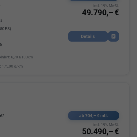
k
incl. 19% MwSt.
49.790,– €
iß
50 PS)
Details
Fahrzeug park
6
iniert:
6,70 l/100km
:
175,00 g/km
ab 704,– € mtl.
762
k
incl. 19% MwSt.
50.490,– €