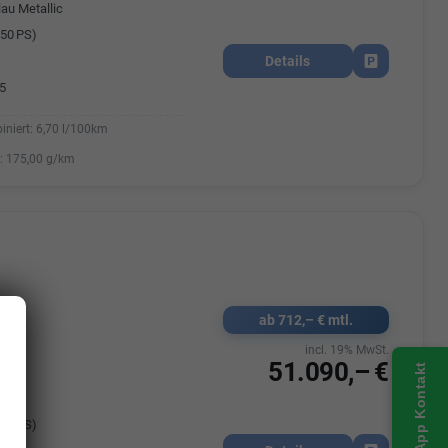
lau Metallic
50 PS)
Details
Fahrzeug park
5
iniert:
6,70 l/100km
:
175,00 g/km
ab 712,– € mtl.
759
k
incl. 19% MwSt.
51.090,– €
WhatsApp Kontakt
iß
50 PS)