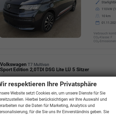
Außenfarbe
Starlightb
Leistung
110 kW (1
Kilometerstand
10 km
01.11.202
Verbrauch komb
CO
-Klasse:
F
2
CO
-Emissionen
2
Volkswagen
T7 Multivan
Sport Edition 2,0TDI DSG Lite LÜ 5 Sitzer
ir respektieren Ihre Privatsphäre
Fahrzeugnr.
8067703
Getriebe
Automati
nsere Website setzt Cookies ein, um unsere Dienste für Sie
Kraftstoff
Diesel
ereitzustellen. Hierbei berücksichtigen wir Ihre Auswahl und
Außenfarbe
Candywe
erarbeiten nur die Daten für Marketing, Analytics und
Leistung
110 kW (1
ersonalisierung, für die Sie uns Ihr Einverständnis geben. Sie