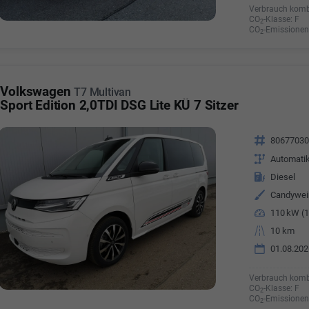
Verbrauch komb
CO
-Klasse:
F
2
CO
-Emissionen
2
Volkswagen
T7 Multivan
Sport Edition 2,0TDI DSG Lite KÜ 7 Sitzer
Fahrzeugnr.
8067703
Getriebe
Automati
Kraftstoff
Diesel
Außenfarbe
Candywe
Leistung
110 kW (1
Kilometerstand
10 km
01.08.202
Verbrauch komb
CO
-Klasse:
F
2
CO
-Emissionen
2