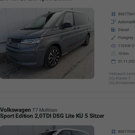
Fahrzeugnr.
8067704
Getriebe
Automati
Kraftstoff
Diesel
Außenfarbe
Puregrey
Leistung
110 kW (1
Kilometerstand
10 km
01.11.202
Verbrauch komb
CO
-Klasse:
F
2
CO
-Emissionen
2
Volkswagen
T7 Multivan
Sport Edition 2,0TDI DSG Lite KÜ 5 Sitzer
Fahrzeugnr.
8067703