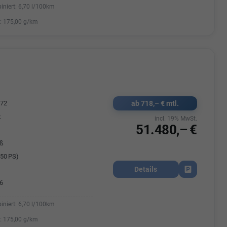
iniert:
6,70 l/100km
:
175,00 g/km
ab 718,– € mtl.
072
k
incl. 19% MwSt.
51.480,– €
iß
50 PS)
Details
Fahrzeug park
6
iniert:
6,70 l/100km
:
175,00 g/km