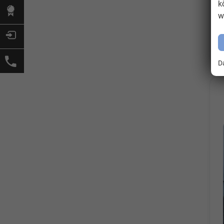
k
w
D