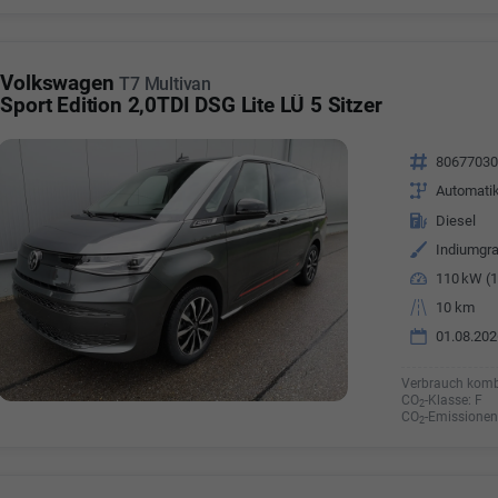
Volkswagen
T7 Multivan
Sport Edition 2,0TDI DSG Lite LÜ 5 Sitzer
Fahrzeugnr.
8067703
Getriebe
Automati
Kraftstoff
Diesel
Außenfarbe
Indiumgra
Leistung
110 kW (1
Kilometerstand
10 km
01.08.202
Verbrauch komb
CO
-Klasse:
F
2
CO
-Emissionen
2