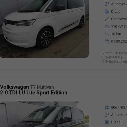
Getriebe
Automati
Kraftstoff
Diesel
Außenfarbe
Candywe
Leistung
110 kW (1
Kilometerstand
10 km
01.08.202
Verbrauch komb
CO
-Klasse:
F
2
CO
-Emissionen
2
Volkswagen
T7 Multivan
2.0 TDI LÜ Lite Sport Edition
Fahrzeugnr.
8067703
Getriebe
Automati
Kraftstoff
Diesel