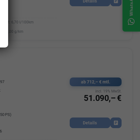
Details
Fahrzeug park
6
iniert:
6,70 l/100km
:
175,00 g/km
ab 712,– € mtl.
597
k
incl. 19% MwSt.
51.090,– €
50 PS)
Details
Fahrzeug park
6