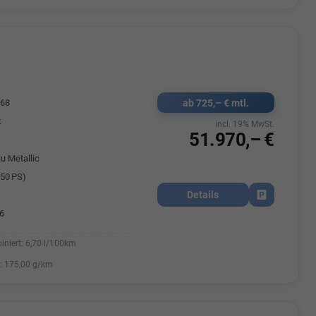
ab 725,– € mtl.
068
k
incl. 19% MwSt.
51.970,– €
u Metallic
50 PS)
Details
Fahrzeug park
6
iniert:
6,70 l/100km
:
175,00 g/km