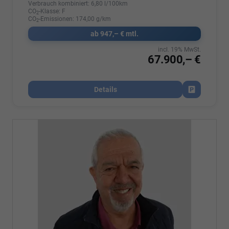
Verbrauch kombiniert:
6,80 l/100km
CO
-Klasse:
F
2
CO
-Emissionen:
174,00 g/km
2
ab 947,– € mtl.
incl. 19% MwSt.
67.900,– €
Details
Fahrzeug par