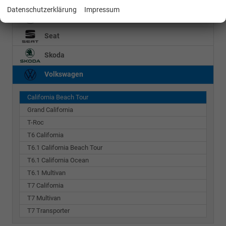
Datenschutzerklärung
Impressum
Mercedes-Benz
Seat
Skoda
Volkswagen
California Beach Tour
Grand California
T-Roc
T6 California
T6.1 California Beach Tour
T6.1 California Ocean
T6.1 Multivan
T7 California
T7 Multivan
T7 Transporter