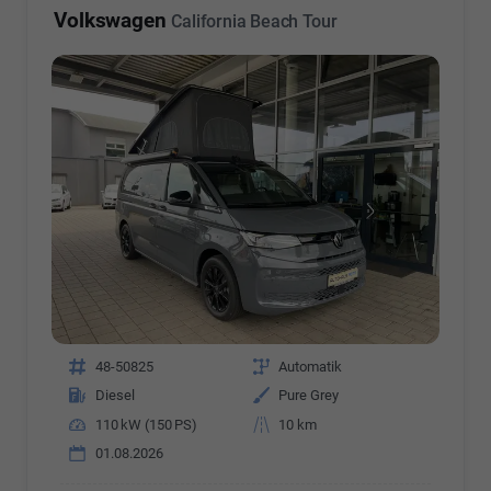
Volkswagen
California Beach Tour
Fahrzeugnr.
48-50825
Getriebe
Automatik
Kraftstoff
Diesel
Außenfarbe
Pure Grey
Leistung
110 kW (150 PS)
Kilometerstand
10 km
01.08.2026