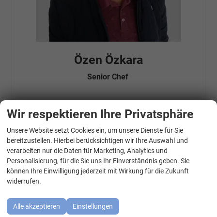
Özen Özkara
Senior Chef
Wir respektieren Ihre Privatsphäre
Telefonnummer: 07181 - 47695 15
E-Mailadresse:
info@autohausrems.de
Fahrzeugnr.
Unsere Website setzt Cookies ein, um unsere Dienste für Sie
WhatsApp Kontakt
bereitzustellen. Hierbei berücksichtigen wir Ihre Auswahl und
verarbeiten nur die Daten für Marketing, Analytics und
Geparkte Fahrzeuge (
0
)
Personalisierung, für die Sie uns Ihr Einverständnis geben. Sie
können Ihre Einwilligung jederzeit mit Wirkung für die Zukunft
Audi
widerrufen.
BMW
Alle akzeptieren
Einstellungen
Cupra