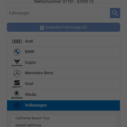
Telefonnummer: 07181 - 47695 15
E-Mailadresse:
info@autohausrems.de
Fahrzeugnr.
Geparkte Fahrzeuge (
0
)
Audi
BMW
Cupra
Mercedes-Benz
Seat
Skoda
Volkswagen
California Beach Tour
Grand California