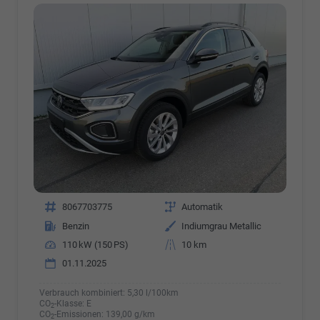
Fahrzeugnr.
8067703775
Getriebe
Automatik
Kraftstoff
Benzin
Außenfarbe
Indiumgrau Metallic
Leistung
110 kW (150 PS)
Kilometerstand
10 km
01.11.2025
Verbrauch kombiniert:
5,30 l/100km
CO
-Klasse:
E
2
CO
-Emissionen:
139,00 g/km
2