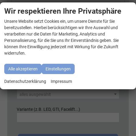
T7 Transporter
Wir respektieren Ihre Privatsphäre
Unsere Website setzt Cookies ein, um unsere Dienste für Sie
WhatsApp Kontakt
bereitzustellen. Hierbei berücksichtigen wir Ihre Auswahl und
Schnellsuche
verarbeiten nur die Daten für Marketing, Analytics und
Marke
Personalisierung, für die Sie uns Ihr Einverständnis geben. Sie
können Ihre Einwilligung jederzeit mit Wirkung für die Zukunft
alles ausgewählt
widerrufen.
Modell
Alle akzeptieren
Einstellungen
alles ausgewählt
Datenschutzerklärung
Impressum
Kraftstoffart
alles ausgewählt
Variante (z.B. LED, GTI, Facelift...)