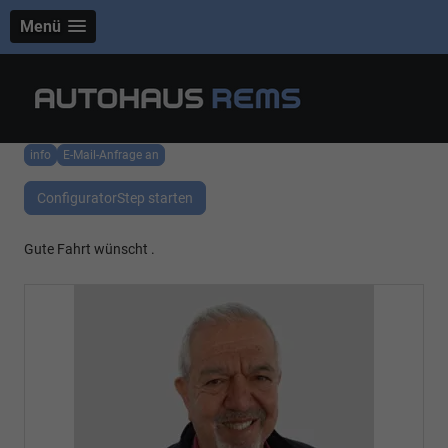
Menü
info
E-Mail-Anfrage an
ConfiguratorStep starten
Gute Fahrt wünscht .