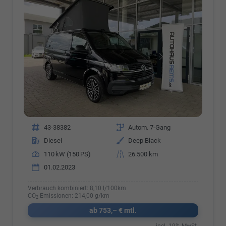
Fahrzeugnr.
43-38382
Getriebe
Autom. 7-Gang
Kraftstoff
Diesel
Außenfarbe
Deep Black
Leistung
110 kW (150 PS)
Kilometerstand
26.500 km
01.02.2023
Verbrauch kombiniert:
8,10 l/100km
CO
-Emissionen:
214,00 g/km
2
ab 753,– € mtl.
incl. 19% MwSt.