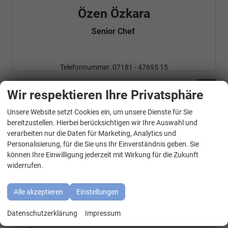
Özen Özkara
Senior Chef
Telefonnummer: 07181 - 47695 15
E-Mailadresse:
info@autohausrems.de
Fahrzeugnr.
Wir respektieren Ihre Privatsphäre
Unsere Website setzt Cookies ein, um unsere Dienste für Sie
WhatsApp Kontakt
Geparkte Fahrzeuge (
0
)
bereitzustellen. Hierbei berücksichtigen wir Ihre Auswahl und
verarbeiten nur die Daten für Marketing, Analytics und
Audi
Personalisierung, für die Sie uns Ihr Einverständnis geben. Sie
können Ihre Einwilligung jederzeit mit Wirkung für die Zukunft
BMW
widerrufen.
Cupra
Alle akzeptieren
Einstellungen
Mercedes-Benz
Datenschutzerklärung
Impressum
Seat