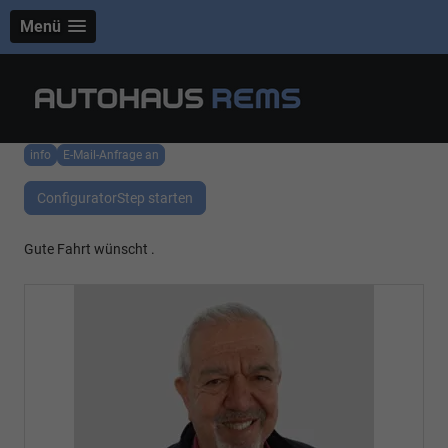
Menü
info
E-Mail-Anfrage an
ConfiguratorStep starten
Gute Fahrt wünscht .