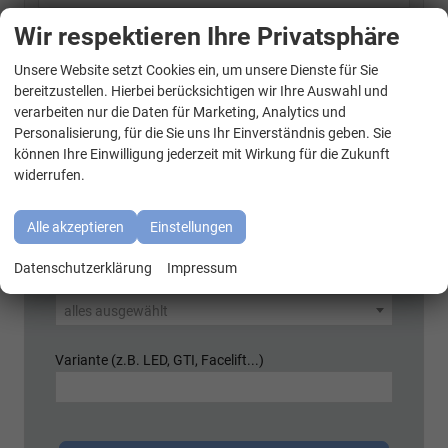
T7 Transporter
Wir respektieren Ihre Privatsphäre
Unsere Website setzt Cookies ein, um unsere Dienste für Sie
WhatsApp Kontakt
bereitzustellen. Hierbei berücksichtigen wir Ihre Auswahl und
Schnellsuche
verarbeiten nur die Daten für Marketing, Analytics und
Marke
Personalisierung, für die Sie uns Ihr Einverständnis geben. Sie
können Ihre Einwilligung jederzeit mit Wirkung für die Zukunft
alles ausgewählt
widerrufen.
Modell
Alle akzeptieren
Einstellungen
alles ausgewählt
Datenschutzerklärung
Impressum
Kraftstoffart
alles ausgewählt
Variante (z.B. LED, GTI, Facelift...)