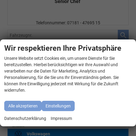
Senior Chef
Telefonnummer: 07181 - 47695 15
E-Mailadresse:
info@autohausrems.de
Fahrzeugnr.
Wir respektieren Ihre Privatsphäre
Geparkte Fahrzeuge (
0
)
Unsere Website setzt Cookies ein, um unsere Dienste für Sie
WhatsApp Kontakt
bereitzustellen. Hierbei berücksichtigen wir Ihre Auswahl und
Audi
verarbeiten nur die Daten für Marketing, Analytics und
BMW
Personalisierung, für die Sie uns Ihr Einverständnis geben. Sie
können Ihre Einwilligung jederzeit mit Wirkung für die Zukunft
Cupra
widerrufen.
Mercedes-Benz
Alle akzeptieren
Einstellungen
Seat
Datenschutzerklärung
Impressum
Skoda
Volkswagen