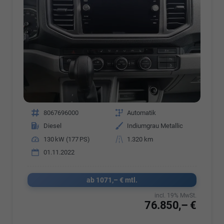
Fahrzeugnr.
8067696000
Getriebe
Automatik
Kraftstoff
Diesel
Außenfarbe
Indiumgrau Metallic
Leistung
130 kW (177 PS)
Kilometerstand
1.320 km
01.11.2022
ab 1071,– € mtl.
incl. 19% MwSt.
76.850,– €