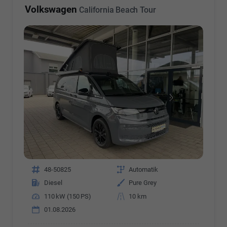
Volkswagen
California Beach Tour
Fahrzeugnr.
48-50825
Getriebe
Automatik
Kraftstoff
Diesel
Außenfarbe
Pure Grey
Leistung
110 kW (150 PS)
Kilometerstand
10 km
01.08.2026