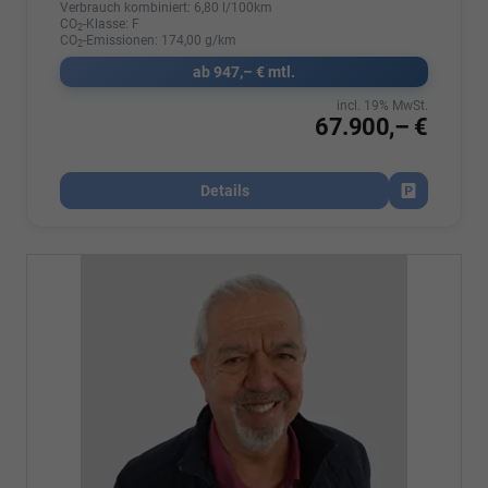
Verbrauch kombiniert:
6,80 l/100km
CO
-Klasse:
F
2
CO
-Emissionen:
174,00 g/km
2
ab 947,– € mtl.
incl. 19% MwSt.
67.900,– €
Details
Fahrzeug par