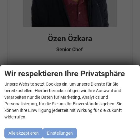
Özen Özkara
Senior Chef
Wir respektieren Ihre Privatsphäre
Telefonnummer: 07181 - 47695 15
E-Mailadresse:
info@autohausrems.de
Fahrzeugnr.
Unsere Website setzt Cookies ein, um unsere Dienste für Sie
WhatsApp Kontakt
bereitzustellen. Hierbei berücksichtigen wir Ihre Auswahl und
verarbeiten nur die Daten für Marketing, Analytics und
Geparkte Fahrzeuge (
0
)
Personalisierung, für die Sie uns Ihr Einverständnis geben. Sie
können Ihre Einwilligung jederzeit mit Wirkung für die Zukunft
Audi
widerrufen.
BMW
Alle akzeptieren
Einstellungen
Cupra