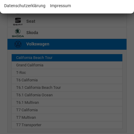
Datenschutzerklärung
Impressum
Mercedes-Benz
Seat
Skoda
Volkswagen
California Beach Tour
Grand California
T-Roc
T6 California
T6.1 California Beach Tour
T6.1 California Ocean
T6.1 Multivan
T7 California
T7 Multivan
T7 Transporter