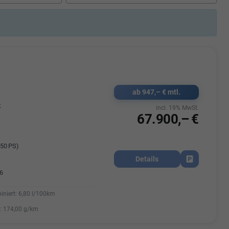
Elisa Vegele
udak
Auszubildende im 3.Lehrjahr -
Automobilkauffrau
47695 15
Telefonnummer: 07181 - 47695 15
usrems.de
E-Mailadresse:
info@autohausrems.de
ab 947,– € mtl.
k
incl. 19% MwSt.
67.900,– €
50 PS)
Details
Fahrzeug park
6
iniert:
6,80 l/100km
:
174,00 g/km