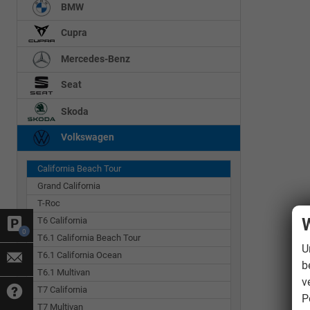
BMW
Cupra
Mercedes-Benz
Seat
Skoda
Volkswagen
California Beach Tour
Grand California
T-Roc
W
T6 California
0
T6.1 California Beach Tour
U
T6.1 California Ocean
b
T6.1 Multivan
v
T7 California
P
T7 Multivan