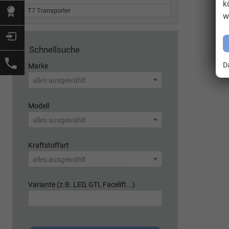
k
T7 Transporter
w
Schnellsuche
D
Marke
alles ausgewählt
Modell
alles ausgewählt
Kraftstoffart
alles ausgewählt
Variante (z.B. LED, GTI, Facelift...)