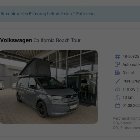
a Özyürek Oguz
 Ihrer aktuellen Filterung befindet sich
1
Fahrzeug:
Özden Özkara-B
lkaufrau -
Verkauf/Einkauf
Vermietung
Telefonnummer: 07181 - 
nummer: 07181 - 47695 15
Volkswagen
California Beach Tour
E-Mailadresse:
info@autoha
esse:
info@autohausrems.de
Fahrzeugnr.
48-50825
Getriebe
Automati
Kraftstoff
Diesel
Außenfarbe
Pure Grey
Leistung
110 kW (1
Kilometerstand
10 km
01.08.202
Verbrauch komb
CO
-Klasse:
F
2
CO
-Emissionen
2