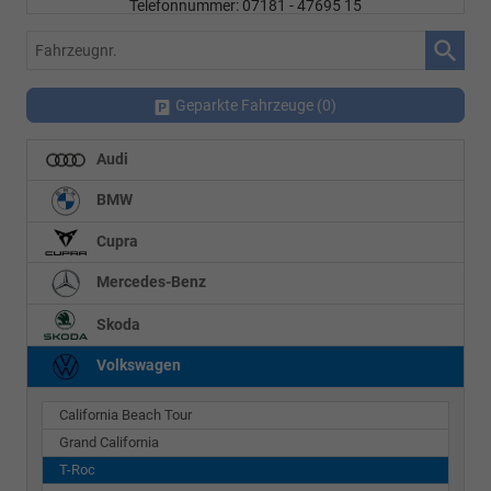
Telefonnummer: 07181 - 47695 15
E-Mailadresse:
info@autohausrems.de
Fahrzeugnr.
Geparkte Fahrzeuge (
0
)
Audi
BMW
Cupra
Mercedes-Benz
Skoda
Volkswagen
California Beach Tour
Grand California
T-Roc