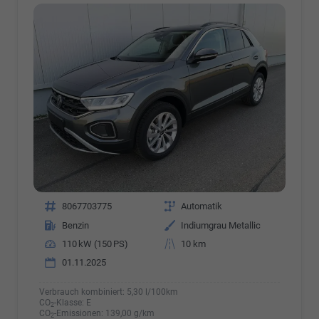
Fahrzeugnr.
8067703775
Getriebe
Automatik
Kraftstoff
Benzin
Außenfarbe
Indiumgrau Metallic
Leistung
110 kW (150 PS)
Kilometerstand
10 km
01.11.2025
Verbrauch kombiniert:
5,30 l/100km
CO
-Klasse:
E
2
CO
-Emissionen:
139,00 g/km
2