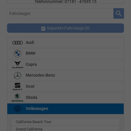
Telefonnummer: 07181 - 47695 15
E-Mailadresse:
info@autohausrems.de
Fahrzeugnr.
Geparkte Fahrzeuge (
0
)
Audi
BMW
Cupra
Mercedes-Benz
Seat
Skoda
Volkswagen
California Beach Tour
Grand California