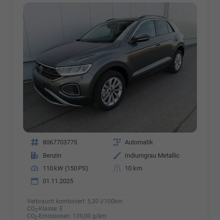
Fahrzeugnr.
8067703775
Getriebe
Automatik
Kraftstoff
Benzin
Außenfarbe
Indiumgrau Metallic
Leistung
110 kW (150 PS)
Kilometerstand
10 km
01.11.2025
Verbrauch kombiniert:
5,30 l/100km
CO
-Klasse:
E
2
CO
-Emissionen:
139,00 g/km
2