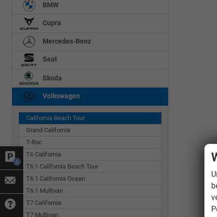
BMW
Cupra
Mercedes-Benz
Seat
Skoda
Volkswagen
California Beach Tour
Grand California
T-Roc
W
T6 California
0
T6.1 California Beach Tour
U
T6.1 California Ocean
b
T6.1 Multivan
v
T7 California
P
T7 Multivan