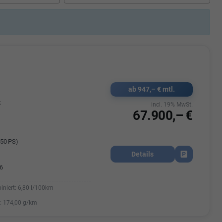
Elisa Vegele
udak
Auszubildende im 3.Lehrjahr -
Automobilkauffrau
47695 15
Telefonnummer: 07181 - 47695 15
usrems.de
E-Mailadresse:
info@autohausrems.de
ab 947,– € mtl.
k
incl. 19% MwSt.
67.900,– €
50 PS)
Details
Fahrzeug park
6
iniert:
6,80 l/100km
:
174,00 g/km