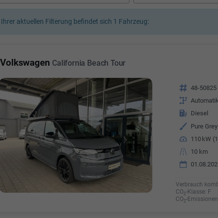
a Özyürek Oguz
 Ihrer aktuellen Filterung befindet sich
1
Fahrzeug:
Özden Özkara-B
lkaufrau -
Verkauf/Einkauf
Vermietung
Telefonnummer: 07181 - 
nummer: 07181 - 47695 15
Volkswagen
California Beach Tour
E-Mailadresse:
info@autoha
esse:
info@autohausrems.de
Fahrzeugnr.
48-50825
Getriebe
Automati
Kraftstoff
Diesel
Außenfarbe
Pure Grey
Leistung
110 kW (1
Kilometerstand
10 km
01.08.202
Verbrauch komb
CO
-Klasse:
F
2
CO
-Emissionen
2