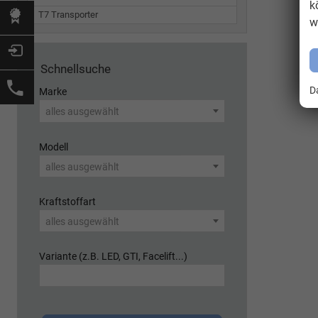
k
T7 Transporter
w
Schnellsuche
D
Marke
alles ausgewählt
Modell
alles ausgewählt
Kraftstoffart
alles ausgewählt
Variante (z.B. LED, GTI, Facelift...)