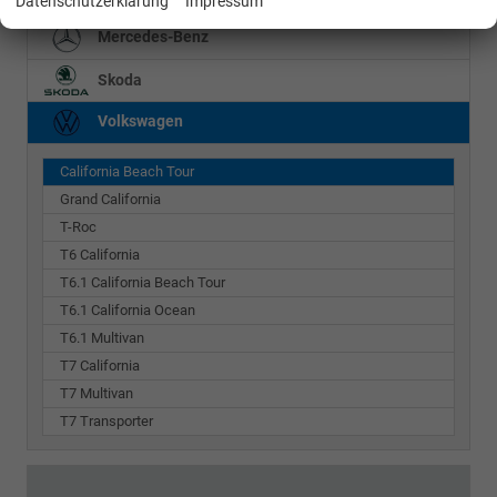
Datenschutzerklärung
Impressum
Mercedes-Benz
Skoda
Volkswagen
California Beach Tour
Grand California
T-Roc
T6 California
T6.1 California Beach Tour
T6.1 California Ocean
T6.1 Multivan
T7 California
T7 Multivan
T7 Transporter