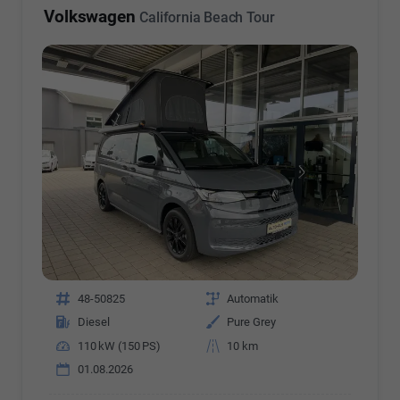
Volkswagen
California Beach Tour
Fahrzeugnr.
48-50825
Getriebe
Automatik
Kraftstoff
Diesel
Außenfarbe
Pure Grey
Leistung
110 kW (150 PS)
Kilometerstand
10 km
01.08.2026