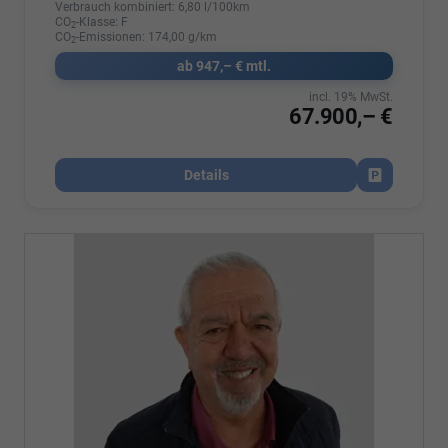
Verbrauch kombiniert:
6,80 l/100km
CO
-Klasse:
F
2
CO
-Emissionen:
174,00 g/km
2
ab 947,– € mtl.
incl. 19% MwSt.
67.900,– €
Details
Fahrzeug par