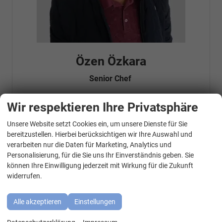
Özen Özkara
Senior Chef
Wir respektieren Ihre Privatsphäre
Telefonnummer: 07181 - 47695 15
Unsere Website setzt Cookies ein, um unsere Dienste für Sie
E-Mailadresse:
info@autohausrems.de
WhatsApp Kontakt
Fahrzeugnr.
bereitzustellen. Hierbei berücksichtigen wir Ihre Auswahl und
verarbeiten nur die Daten für Marketing, Analytics und
Personalisierung, für die Sie uns Ihr Einverständnis geben. Sie
Geparkte Fahrzeuge (
0
)
können Ihre Einwilligung jederzeit mit Wirkung für die Zukunft
widerrufen.
Audi
BMW
Alle akzeptieren
Einstellungen
Cupra