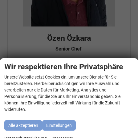
Özen Özkara
Senior Chef
Wir respektieren Ihre Privatsphäre
Telefonnummer: 07181 - 47695 15
Unsere Website setzt Cookies ein, um unsere Dienste für Sie
E-Mailadresse:
info@autohausrems.de
WhatsApp Kontakt
Fahrzeugnr.
bereitzustellen. Hierbei berücksichtigen wir Ihre Auswahl und
verarbeiten nur die Daten für Marketing, Analytics und
Personalisierung, für die Sie uns Ihr Einverständnis geben. Sie
Geparkte Fahrzeuge (
0
)
können Ihre Einwilligung jederzeit mit Wirkung für die Zukunft
widerrufen.
Audi
BMW
Alle akzeptieren
Einstellungen
Cupra