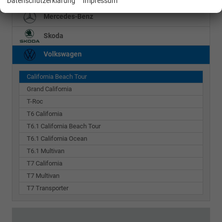
Datenschutzerklärung
Impressum
Mercedes-Benz
Skoda
Volkswagen
California Beach Tour
Grand California
T-Roc
T6 California
T6.1 California Beach Tour
T6.1 California Ocean
T6.1 Multivan
T7 California
T7 Multivan
T7 Transporter