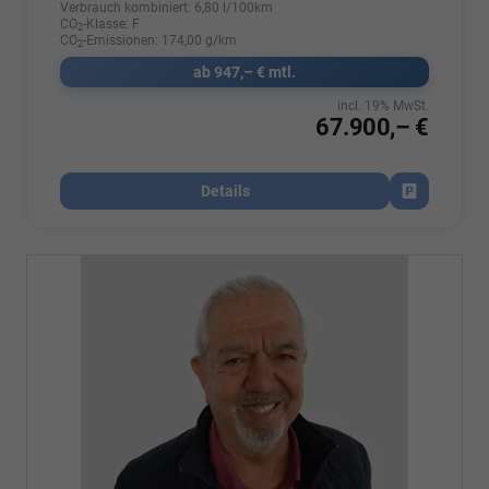
Verbrauch kombiniert:
6,80 l/100km
CO
-Klasse:
F
2
CO
-Emissionen:
174,00 g/km
2
ab 947,– € mtl.
incl. 19% MwSt.
67.900,– €
Details
Fahrzeug par