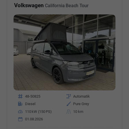
Volkswagen
California Beach Tour
Fahrzeugnr.
48-50825
Getriebe
Automatik
Kraftstoff
Diesel
Außenfarbe
Pure Grey
Leistung
110 kW (150 PS)
Kilometerstand
10 km
01.08.2026