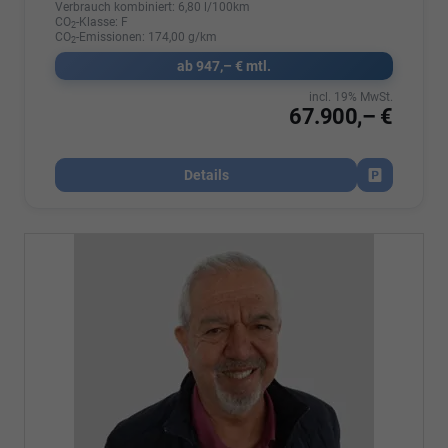
Verbrauch kombiniert:
6,80 l/100km
CO
-Klasse:
F
2
CO
-Emissionen:
174,00 g/km
2
ab 947,– € mtl.
incl. 19% MwSt.
67.900,– €
Details
Fahrzeug par