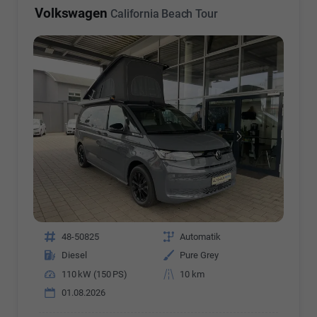
Volkswagen
California Beach Tour
Fahrzeugnr.
48-50825
Getriebe
Automatik
Kraftstoff
Diesel
Außenfarbe
Pure Grey
Leistung
110 kW (150 PS)
Kilometerstand
10 km
01.08.2026