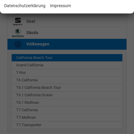
Datenschutzerklärung
Impressum
Mercedes-Benz
Seat
Skoda
Volkswagen
California Beach Tour
Grand California
T-Roc
T6 California
T6.1 California Beach Tour
T6.1 California Ocean
T6.1 Multivan
T7 California
T7 Multivan
T7 Transporter