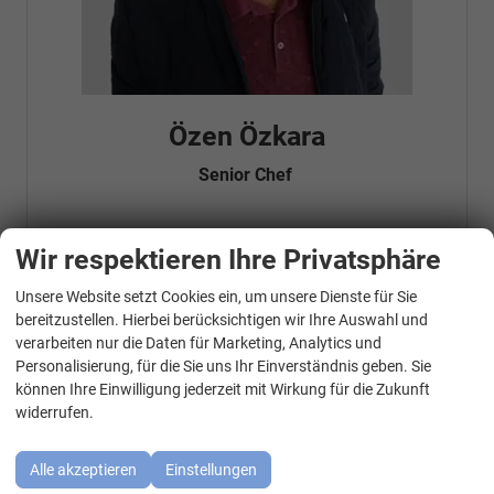
Özen Özkara
Senior Chef
Wir respektieren Ihre Privatsphäre
Telefonnummer: 07181 - 47695 15
E-Mailadresse:
info@autohausrems.de
Fahrzeugnr.
Unsere Website setzt Cookies ein, um unsere Dienste für Sie
WhatsApp Kontakt
bereitzustellen. Hierbei berücksichtigen wir Ihre Auswahl und
verarbeiten nur die Daten für Marketing, Analytics und
Geparkte Fahrzeuge (
0
)
Personalisierung, für die Sie uns Ihr Einverständnis geben. Sie
können Ihre Einwilligung jederzeit mit Wirkung für die Zukunft
Audi
widerrufen.
BMW
Alle akzeptieren
Einstellungen
Cupra