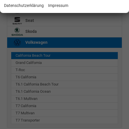
Datenschutzerklärung
Impressum
Mercedes-Benz
Seat
Skoda
Volkswagen
California Beach Tour
Grand California
T-Roc
T6 California
T6.1 California Beach Tour
T6.1 California Ocean
T6.1 Multivan
T7 California
T7 Multivan
T7 Transporter