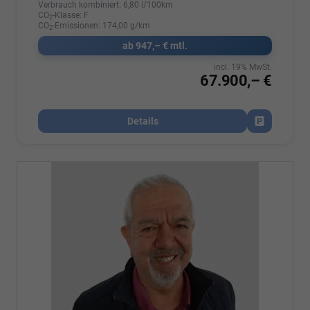
Verbrauch kombiniert:
6,80 l/100km
CO
-Klasse:
F
2
CO
-Emissionen:
174,00 g/km
2
ab 947,– € mtl.
incl. 19% MwSt.
67.900,– €
Details
Fahrzeug par