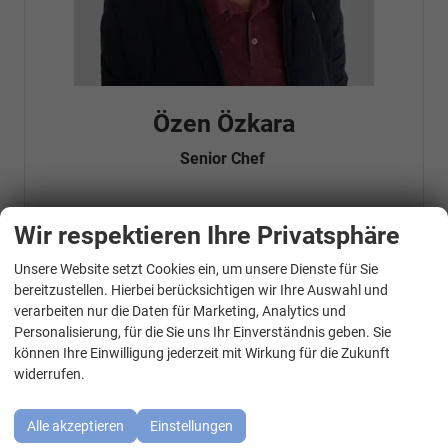
Özen Özkara
Senior Chef
Wir respektieren Ihre Privatsphäre
Telefonnummer: 07181 - 47695 15
E-Mailadresse:
info@autohausrems.de
Fahrzeugnr.
Unsere Website setzt Cookies ein, um unsere Dienste für Sie
WhatsApp Kontakt
bereitzustellen. Hierbei berücksichtigen wir Ihre Auswahl und
verarbeiten nur die Daten für Marketing, Analytics und
Geparkte Fahrzeuge (
0
)
Personalisierung, für die Sie uns Ihr Einverständnis geben. Sie
können Ihre Einwilligung jederzeit mit Wirkung für die Zukunft
Audi
widerrufen.
BMW
Alle akzeptieren
Einstellungen
Cupra