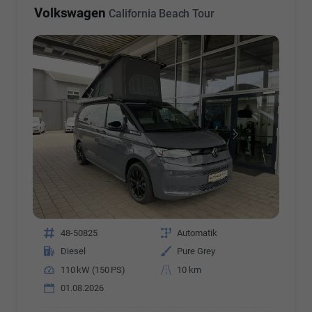
Volkswagen
California Beach Tour
Fahrzeugnr.
48-50825
Getriebe
Automatik
Kraftstoff
Diesel
Außenfarbe
Pure Grey
Leistung
110 kW (150 PS)
Kilometerstand
10 km
01.08.2026