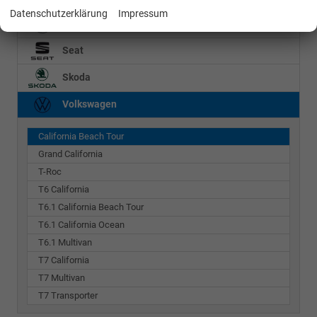
Datenschutzerklärung
Impressum
Mercedes-Benz
Seat
Skoda
Volkswagen
California Beach Tour
Grand California
T-Roc
T6 California
T6.1 California Beach Tour
T6.1 California Ocean
T6.1 Multivan
T7 California
T7 Multivan
T7 Transporter