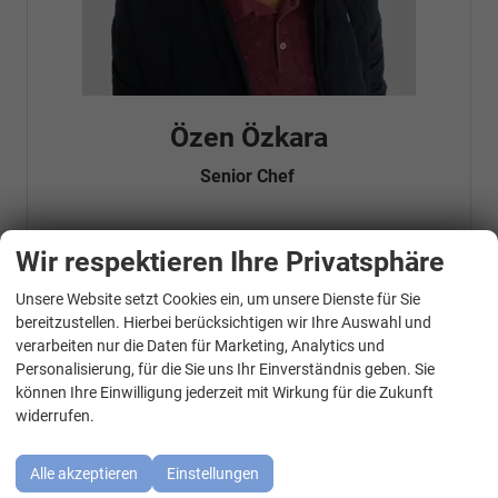
Özen Özkara
Senior Chef
Wir respektieren Ihre Privatsphäre
Telefonnummer: 07181 - 47695 15
E-Mailadresse:
info@autohausrems.de
Fahrzeugnr.
Unsere Website setzt Cookies ein, um unsere Dienste für Sie
WhatsApp Kontakt
bereitzustellen. Hierbei berücksichtigen wir Ihre Auswahl und
verarbeiten nur die Daten für Marketing, Analytics und
Geparkte Fahrzeuge (
0
)
Personalisierung, für die Sie uns Ihr Einverständnis geben. Sie
können Ihre Einwilligung jederzeit mit Wirkung für die Zukunft
Audi
widerrufen.
BMW
Alle akzeptieren
Einstellungen
Cupra