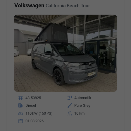
Volkswagen
California Beach Tour
Fahrzeugnr.
48-50825
Getriebe
Automatik
Kraftstoff
Diesel
Außenfarbe
Pure Grey
Leistung
110 kW (150 PS)
Kilometerstand
10 km
01.08.2026