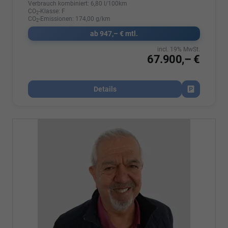
Verbrauch kombiniert:
6,80 l/100km
CO
-Klasse:
F
2
CO
-Emissionen:
174,00 g/km
2
ab 947,– € mtl.
incl. 19% MwSt.
67.900,– €
Details
Fahrzeug par