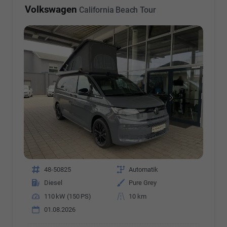
Volkswagen
California Beach Tour
Fahrzeugnr.
48-50825
Getriebe
Automatik
Kraftstoff
Diesel
Außenfarbe
Pure Grey
Leistung
110 kW (150 PS)
Kilometerstand
10 km
01.08.2026