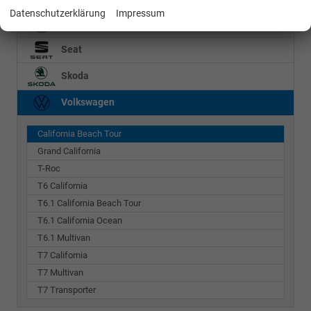
Datenschutzerklärung
Impressum
Mercedes-Benz
Seat
Skoda
Volkswagen
California Beach Tour
Grand California
T-Roc
T6 California
T6.1 California Beach Tour
T6.1 California Ocean
T6.1 Multivan
T7 California
T7 Multivan
T7 Transporter