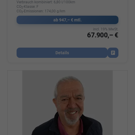
Verbrauch kombiniert:
6,80 l/100km
CO
-Klasse:
F
2
CO
-Emissionen:
174,00 g/km
2
ab 947,– € mtl.
incl. 19% MwSt.
67.900,– €
Details
Fahrzeug par