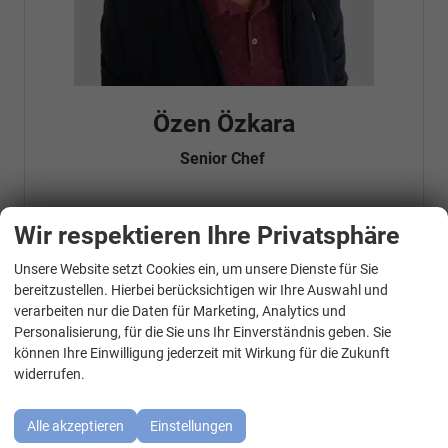
Özen Özkara
Senior Chef
Wir respektieren Ihre Privatsphäre
Telefonnummer: 07181 - 47695 15
E-Mailadresse:
info@autohausrems.de
Fahrzeugnr.
Unsere Website setzt Cookies ein, um unsere Dienste für Sie
WhatsApp Kontakt
bereitzustellen. Hierbei berücksichtigen wir Ihre Auswahl und
verarbeiten nur die Daten für Marketing, Analytics und
Geparkte Fahrzeuge (
0
)
Personalisierung, für die Sie uns Ihr Einverständnis geben. Sie
können Ihre Einwilligung jederzeit mit Wirkung für die Zukunft
Audi
widerrufen.
BMW
Alle akzeptieren
Einstellungen
Cupra