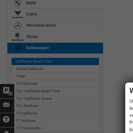
BMW
Cupra
Mercedes-Benz
Skoda
Volkswagen
California Beach Tour
Grand California
T-Roc
T6 California
W
T6.1 California Beach Tour
0
T6.1 California Ocean
U
T6.1 Multivan
b
T7 California
v
T7 Multivan
P
T7 Transporter
k