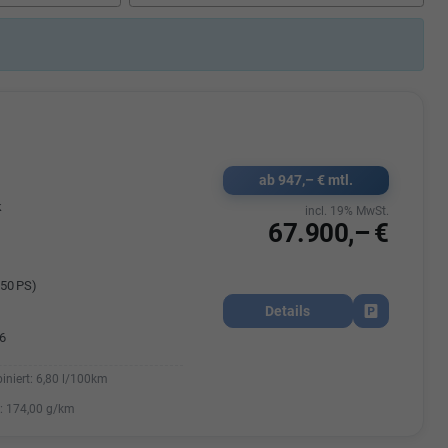
Elisa Vegele
udak
Auszubildende im 3.Lehrjahr -
Automobilkauffrau
47695 15
Telefonnummer: 07181 - 47695 15
usrems.de
E-Mailadresse:
info@autohausrems.de
ab 947,– € mtl.
k
incl. 19% MwSt.
67.900,– €
50 PS)
Details
Fahrzeug park
6
iniert:
6,80 l/100km
:
174,00 g/km