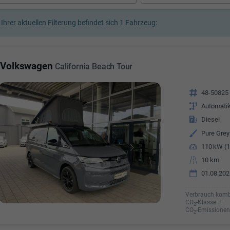
a Özyürek Oguz
 Ihrer aktuellen Filterung befindet sich
1
Fahrzeug:
Özden Özkara-B
lkaufrau -
Verkauf/Einkauf
Vermietung
Telefonnummer: 07181 - 
nummer: 07181 - 47695 15
Volkswagen
California Beach Tour
E-Mailadresse:
info@autoha
esse:
info@autohausrems.de
Fahrzeugnr.
48-50825
Getriebe
Automati
Kraftstoff
Diesel
Außenfarbe
Pure Grey
Leistung
110 kW (1
Kilometerstand
10 km
01.08.202
Verbrauch komb
CO
-Klasse:
F
2
CO
-Emissionen
2