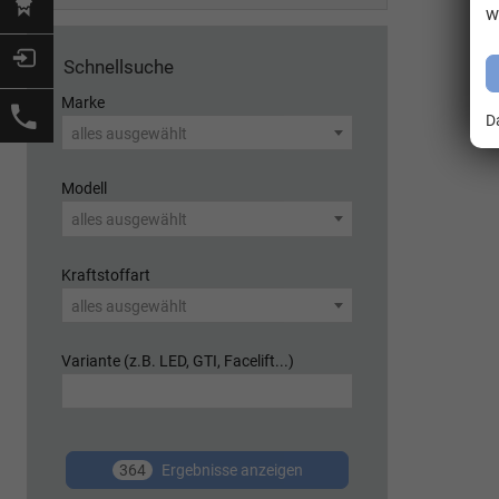
w
Schnellsuche
Marke
D
alles ausgewählt
Modell
alles ausgewählt
Kraftstoffart
alles ausgewählt
Variante (z.B. LED, GTI, Facelift...)
364
Ergebnisse anzeigen