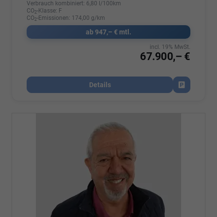
Verbrauch kombiniert:
6,80 l/100km
CO
-Klasse:
F
2
CO
-Emissionen:
174,00 g/km
2
ab 947,– € mtl.
incl. 19% MwSt.
67.900,– €
Details
Fahrzeug par