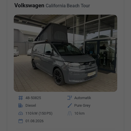
Volkswagen
California Beach Tour
Fahrzeugnr.
48-50825
Getriebe
Automatik
Kraftstoff
Diesel
Außenfarbe
Pure Grey
Leistung
110 kW (150 PS)
Kilometerstand
10 km
01.08.2026