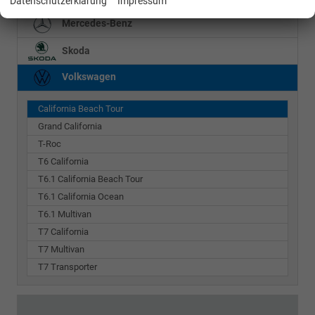
Datenschutzerklärung
Impressum
Mercedes-Benz
Skoda
Volkswagen
California Beach Tour
Grand California
T-Roc
T6 California
T6.1 California Beach Tour
T6.1 California Ocean
T6.1 Multivan
T7 California
T7 Multivan
T7 Transporter