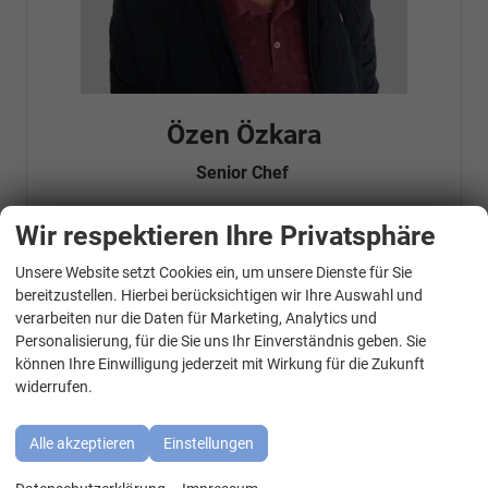
Özen Özkara
Senior Chef
Wir respektieren Ihre Privatsphäre
Telefonnummer: 07181 - 47695 15
Unsere Website setzt Cookies ein, um unsere Dienste für Sie
E-Mailadresse:
info@autohausrems.de
WhatsApp Kontakt
Fahrzeugnr.
bereitzustellen. Hierbei berücksichtigen wir Ihre Auswahl und
verarbeiten nur die Daten für Marketing, Analytics und
Personalisierung, für die Sie uns Ihr Einverständnis geben. Sie
Geparkte Fahrzeuge (
0
)
können Ihre Einwilligung jederzeit mit Wirkung für die Zukunft
widerrufen.
Audi
BMW
Alle akzeptieren
Einstellungen
Cupra