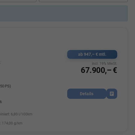
Elisa Vegele
udak
Auszubildende im 3.Lehrjahr -
Automobilkauffrau
47695 15
Telefonnummer: 07181 - 47695 15
usrems.de
E-Mailadresse:
info@autohausrems.de
ab 947,– € mtl.
k
incl. 19% MwSt.
67.900,– €
50 PS)
Details
Fahrzeug park
6
iniert:
6,80 l/100km
:
174,00 g/km