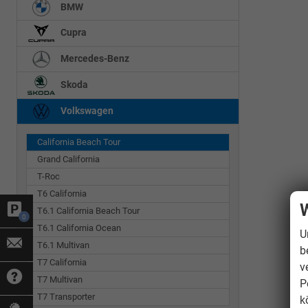
BMW
Cupra
Mercedes-Benz
Skoda
Volkswagen
California Beach Tour
Grand California
T-Roc
T6 California
W
T6.1 California Beach Tour
0
T6.1 California Ocean
U
T6.1 Multivan
b
T7 California
v
T7 Multivan
P
T7 Transporter
k