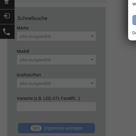
w
Schnellsuche
Marke
D
alles ausgewählt
Modell
alles ausgewählt
Kraftstoffart
alles ausgewählt
Variante (z.B. LED, GTI, Facelift...)
365
Ergebnisse anzeigen