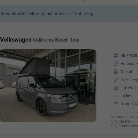
a Özyürek Oguz
 Ihrer aktuellen Filterung befindet sich
1
Fahrzeug:
Özden Özkara-B
lkaufrau -
Verkauf/Einkauf
Vermietung
Telefonnummer: 07181 - 
nummer: 07181 - 47695 15
Volkswagen
California Beach Tour
E-Mailadresse:
info@autoha
esse:
info@autohausrems.de
Fahrzeugnr.
48-50825
Getriebe
Automati
Kraftstoff
Diesel
Außenfarbe
Pure Grey
Leistung
110 kW (1
Kilometerstand
10 km
01.08.202
Verbrauch komb
CO
-Klasse:
F
2
CO
-Emissionen
2