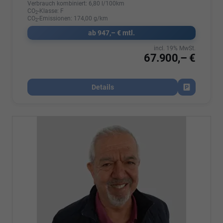
Verbrauch kombiniert:
6,80 l/100km
CO
-Klasse:
F
2
CO
-Emissionen:
174,00 g/km
2
ab 947,– € mtl.
incl. 19% MwSt.
67.900,– €
Details
Fahrzeug par