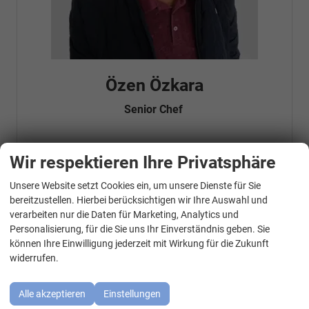
Özen Özkara
Senior Chef
Wir respektieren Ihre Privatsphäre
Telefonnummer: 07181 - 47695 15
E-Mailadresse:
info@autohausrems.de
Fahrzeugnr.
Unsere Website setzt Cookies ein, um unsere Dienste für Sie
WhatsApp Kontakt
bereitzustellen. Hierbei berücksichtigen wir Ihre Auswahl und
verarbeiten nur die Daten für Marketing, Analytics und
Geparkte Fahrzeuge (
0
)
Personalisierung, für die Sie uns Ihr Einverständnis geben. Sie
können Ihre Einwilligung jederzeit mit Wirkung für die Zukunft
Audi
widerrufen.
BMW
Alle akzeptieren
Einstellungen
Cupra