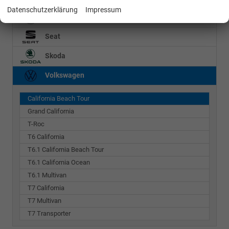
Datenschutzerklärung
Impressum
Mercedes-Benz
Seat
Skoda
Volkswagen
California Beach Tour
Grand California
T-Roc
T6 California
T6.1 California Beach Tour
T6.1 California Ocean
T6.1 Multivan
T7 California
T7 Multivan
T7 Transporter