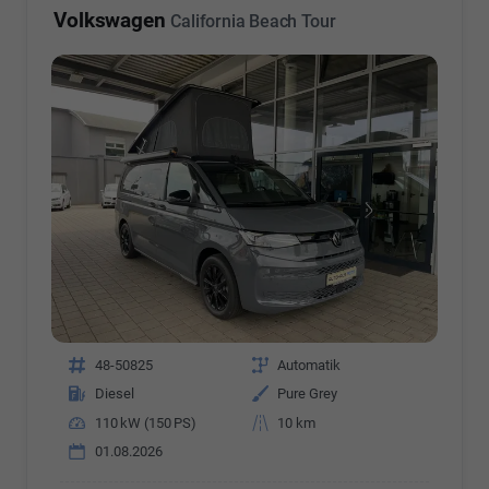
Volkswagen
California Beach Tour
Fahrzeugnr.
48-50825
Getriebe
Automatik
Kraftstoff
Diesel
Außenfarbe
Pure Grey
Leistung
110 kW (150 PS)
Kilometerstand
10 km
01.08.2026