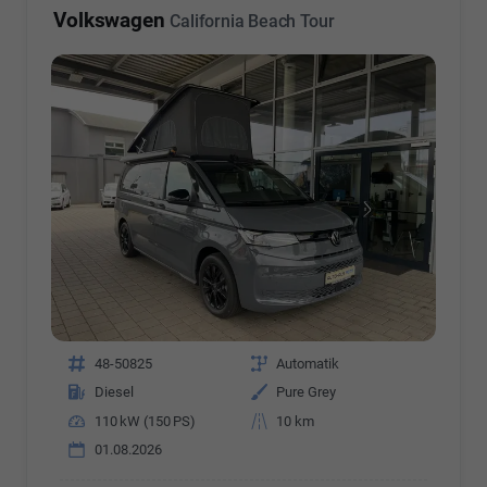
Volkswagen
California Beach Tour
Fahrzeugnr.
48-50825
Getriebe
Automatik
Kraftstoff
Diesel
Außenfarbe
Pure Grey
Leistung
110 kW (150 PS)
Kilometerstand
10 km
01.08.2026