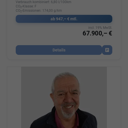
Verbrauch kombiniert:
6,80 l/100km
CO
-Klasse:
F
2
CO
-Emissionen:
174,00 g/km
2
ab 947,– € mtl.
incl. 19% MwSt.
67.900,– €
Details
Fahrzeug par