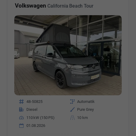
Volkswagen
California Beach Tour
Fahrzeugnr.
48-50825
Getriebe
Automatik
Kraftstoff
Diesel
Außenfarbe
Pure Grey
Leistung
110 kW (150 PS)
Kilometerstand
10 km
01.08.2026