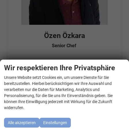
Özen Özkara
Senior Chef
Wir respektieren Ihre Privatsphäre
Telefonnummer: 07181 - 47695 15
E-Mailadresse:
info@autohausrems.de
Fahrzeugnr.
Unsere Website setzt Cookies ein, um unsere Dienste für Sie
WhatsApp Kontakt
bereitzustellen. Hierbei berücksichtigen wir Ihre Auswahl und
verarbeiten nur die Daten für Marketing, Analytics und
Geparkte Fahrzeuge (
0
)
Personalisierung, für die Sie uns Ihr Einverständnis geben. Sie
können Ihre Einwilligung jederzeit mit Wirkung für die Zukunft
Audi
widerrufen.
BMW
Alle akzeptieren
Einstellungen
Cupra