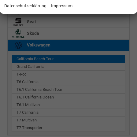
Datenschutzerklärung
Impressum
Mercedes-Benz
Seat
Skoda
Volkswagen
California Beach Tour
Grand California
T-Roc
T6 California
T6.1 California Beach Tour
T6.1 California Ocean
T6.1 Multivan
T7 California
T7 Multivan
T7 Transporter