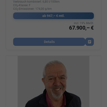
Verbrauch kombiniert:
6,80 l/100km
CO
-Klasse:
F
2
CO
-Emissionen:
174,00 g/km
2
ab 947,– € mtl.
incl. 19% MwSt.
67.900,– €
Details
Fahrzeug par