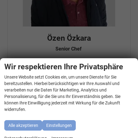
Özen Özkara
Senior Chef
Wir respektieren Ihre Privatsphäre
Telefonnummer: 07181 - 47695 15
Unsere Website setzt Cookies ein, um unsere Dienste für Sie
E-Mailadresse:
info@autohausrems.de
WhatsApp Kontakt
Fahrzeugnr.
bereitzustellen. Hierbei berücksichtigen wir Ihre Auswahl und
verarbeiten nur die Daten für Marketing, Analytics und
Personalisierung, für die Sie uns Ihr Einverständnis geben. Sie
Geparkte Fahrzeuge (
0
)
können Ihre Einwilligung jederzeit mit Wirkung für die Zukunft
widerrufen.
Audi
BMW
Alle akzeptieren
Einstellungen
Cupra