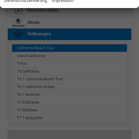
Datenschutzerklärung
Impressum
Mercedes-Benz
Skoda
Volkswagen
California Beach Tour
Grand California
T-Roc
T6 California
T6.1 California Beach Tour
T6.1 California Ocean
T6.1 Multivan
T7 California
T7 Multivan
T7 Transporter