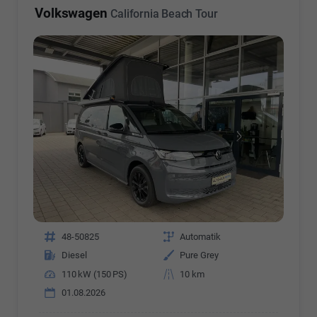
Volkswagen
California Beach Tour
Fahrzeugnr.
48-50825
Getriebe
Automatik
Kraftstoff
Diesel
Außenfarbe
Pure Grey
Leistung
110 kW (150 PS)
Kilometerstand
10 km
01.08.2026