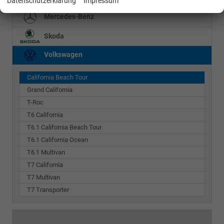
Datenschutzerklärung
Impressum
Mercedes-Benz
Skoda
Volkswagen
California Beach Tour
Grand California
T-Roc
T6 California
T6.1 California Beach Tour
T6.1 California Ocean
T6.1 Multivan
T7 California
T7 Multivan
T7 Transporter