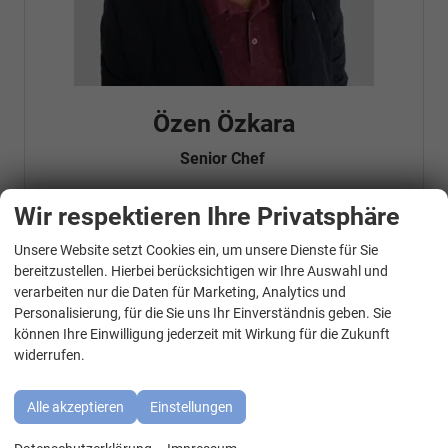
Özen Özkara
Senior Chef
Wir respektieren Ihre Privatsphäre
Telefonnummer: 07181 - 47695 15
Unsere Website setzt Cookies ein, um unsere Dienste für Sie
E-Mailadresse:
info@autohausrems.de
WhatsApp Kontakt
Fahrzeugnr.
bereitzustellen. Hierbei berücksichtigen wir Ihre Auswahl und
verarbeiten nur die Daten für Marketing, Analytics und
Personalisierung, für die Sie uns Ihr Einverständnis geben. Sie
Geparkte Fahrzeuge (
0
)
können Ihre Einwilligung jederzeit mit Wirkung für die Zukunft
widerrufen.
Audi
BMW
Alle akzeptieren
Einstellungen
Cupra