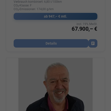
Verbrauch kombiniert:
6,80 l/100km
CO
-Klasse:
F
2
CO
-Emissionen:
174,00 g/km
2
ab 947,– € mtl.
incl. 19% MwSt.
67.900,– €
Details
Fahrzeug par