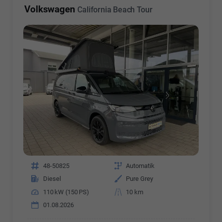
Volkswagen
California Beach Tour
Fahrzeugnr.
48-50825
Getriebe
Automatik
Kraftstoff
Diesel
Außenfarbe
Pure Grey
Leistung
110 kW (150 PS)
Kilometerstand
10 km
01.08.2026