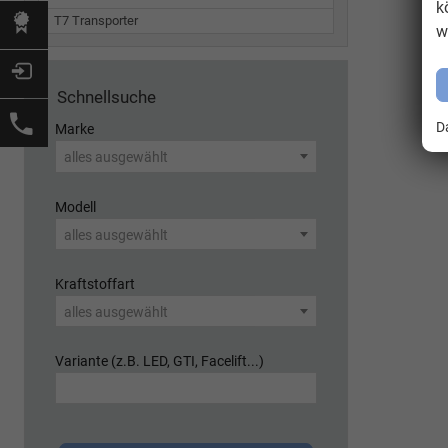
k
T7 Transporter
w
Schnellsuche
D
Marke
alles ausgewählt
Modell
alles ausgewählt
Kraftstoffart
alles ausgewählt
Variante (z.B. LED, GTI, Facelift...)