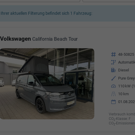
a Özyürek Oguz
 Ihrer aktuellen Filterung befindet sich
1
Fahrzeug:
Özden Özkara-B
lkaufrau -
Verkauf/Einkauf
Vermietung
Telefonnummer: 07181 - 
nummer: 07181 - 47695 15
Volkswagen
California Beach Tour
E-Mailadresse:
info@autoha
esse:
info@autohausrems.de
Fahrzeugnr.
48-50825
Getriebe
Automati
Kraftstoff
Diesel
Außenfarbe
Pure Grey
Leistung
110 kW (1
Kilometerstand
10 km
01.08.202
Verbrauch komb
CO
-Klasse:
F
2
CO
-Emissionen
2