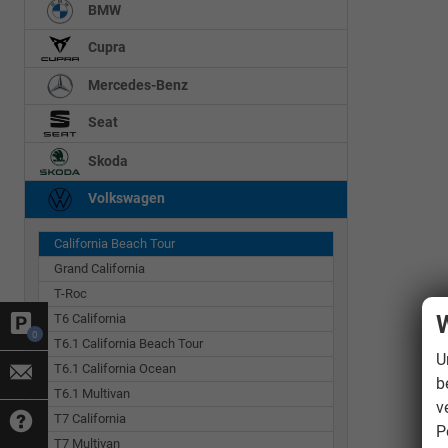
BMW
Cupra
Mercedes-Benz
Seat
Skoda
Volkswagen
California Beach Tour
Grand California
T-Roc
W
T6 California
0
T6.1 California Beach Tour
U
T6.1 California Ocean
b
T6.1 Multivan
v
T7 California
P
T7 Multivan