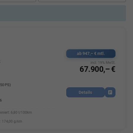
Elisa Vegele
udak
Auszubildende im 3.Lehrjahr -
Automobilkauffrau
47695 15
Telefonnummer: 07181 - 47695 15
usrems.de
E-Mailadresse:
info@autohausrems.de
ab 947,– € mtl.
k
incl. 19% MwSt.
67.900,– €
50 PS)
Details
Fahrzeug park
6
iniert:
6,80 l/100km
:
174,00 g/km