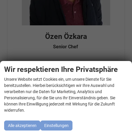
Özen Özkara
Senior Chef
Wir respektieren Ihre Privatsphäre
Telefonnummer: 07181 - 47695 15
E-Mailadresse:
info@autohausrems.de
Fahrzeugnr.
Unsere Website setzt Cookies ein, um unsere Dienste für Sie
WhatsApp Kontakt
bereitzustellen. Hierbei berücksichtigen wir Ihre Auswahl und
verarbeiten nur die Daten für Marketing, Analytics und
Geparkte Fahrzeuge (
0
)
Personalisierung, für die Sie uns Ihr Einverständnis geben. Sie
können Ihre Einwilligung jederzeit mit Wirkung für die Zukunft
Audi
widerrufen.
BMW
Alle akzeptieren
Einstellungen
Cupra