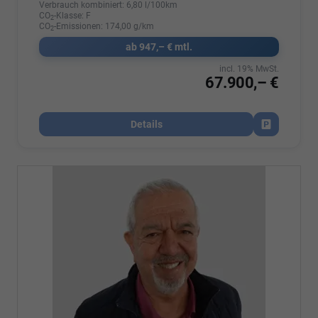
Verbrauch kombiniert:
6,80 l/100km
CO
-Klasse:
F
2
CO
-Emissionen:
174,00 g/km
2
ab 947,– € mtl.
incl. 19% MwSt.
67.900,– €
Details
Fahrzeug par