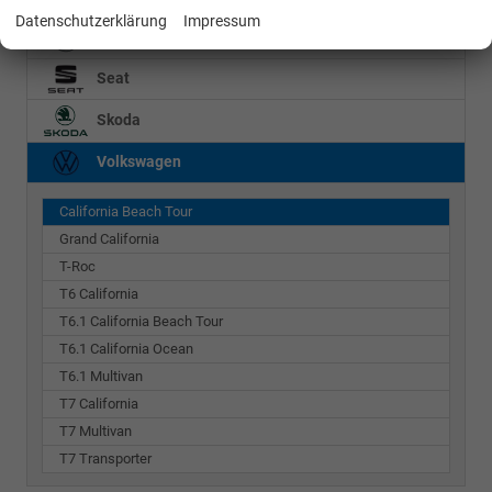
Datenschutzerklärung
Impressum
Mercedes-Benz
Seat
Skoda
Volkswagen
California Beach Tour
Grand California
T-Roc
T6 California
T6.1 California Beach Tour
T6.1 California Ocean
T6.1 Multivan
T7 California
T7 Multivan
T7 Transporter