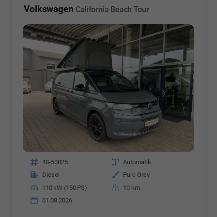
Volkswagen
California Beach Tour
Fahrzeugnr.
48-50825
Getriebe
Automatik
Kraftstoff
Diesel
Außenfarbe
Pure Grey
Leistung
110 kW (150 PS)
Kilometerstand
10 km
01.08.2026