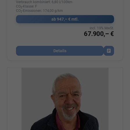
Verbrauch kombiniert:
6,80 l/100km
CO
-Klasse:
F
2
CO
-Emissionen:
174,00 g/km
2
ab 947,– € mtl.
incl. 19% MwSt.
67.900,– €
Details
Fahrzeug par