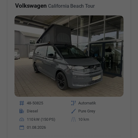
Volkswagen
California Beach Tour
Fahrzeugnr.
48-50825
Getriebe
Automatik
Kraftstoff
Diesel
Außenfarbe
Pure Grey
Leistung
110 kW (150 PS)
Kilometerstand
10 km
01.08.2026