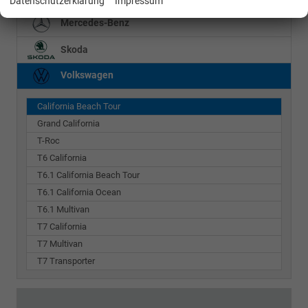
Datenschutzerklärung
Impressum
Mercedes-Benz
Skoda
Volkswagen
California Beach Tour
Grand California
T-Roc
T6 California
T6.1 California Beach Tour
T6.1 California Ocean
T6.1 Multivan
T7 California
T7 Multivan
T7 Transporter