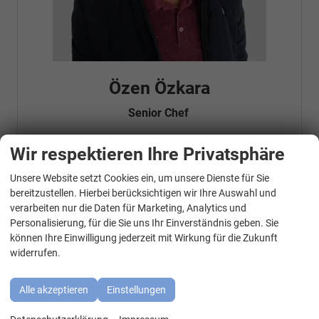
Özen Özkara
Senior Chef
Wir respektieren Ihre Privatsphäre
Telefonnummer: 07181 - 47695 15
Unsere Website setzt Cookies ein, um unsere Dienste für Sie
E-Mailadresse:
info@autohausrems.de
WhatsApp Kontakt
Fahrzeugnr.
bereitzustellen. Hierbei berücksichtigen wir Ihre Auswahl und
verarbeiten nur die Daten für Marketing, Analytics und
Personalisierung, für die Sie uns Ihr Einverständnis geben. Sie
Geparkte Fahrzeuge (
0
)
können Ihre Einwilligung jederzeit mit Wirkung für die Zukunft
widerrufen.
Audi
BMW
Alle akzeptieren
Einstellungen
Cupra