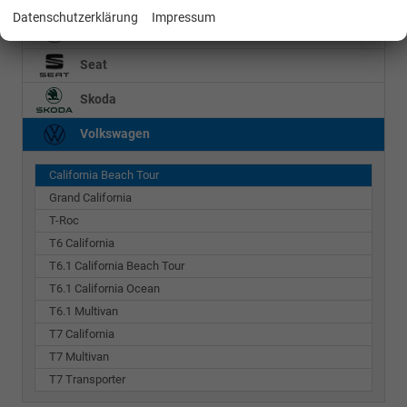
Datenschutzerklärung
Impressum
Mercedes-Benz
Seat
Skoda
Volkswagen
California Beach Tour
Grand California
T-Roc
T6 California
T6.1 California Beach Tour
T6.1 California Ocean
T6.1 Multivan
T7 California
T7 Multivan
T7 Transporter