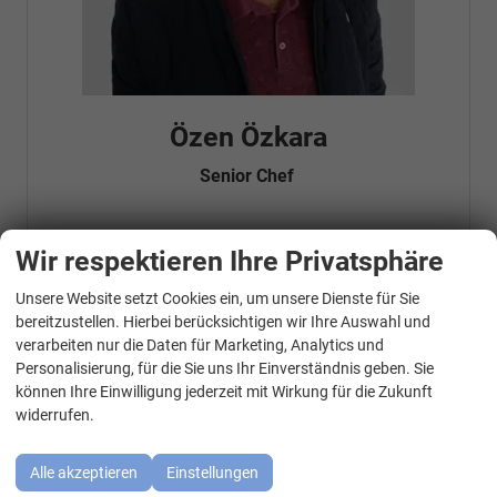
Özen Özkara
Senior Chef
Wir respektieren Ihre Privatsphäre
Telefonnummer: 07181 - 47695 15
E-Mailadresse:
info@autohausrems.de
Fahrzeugnr.
Unsere Website setzt Cookies ein, um unsere Dienste für Sie
WhatsApp Kontakt
bereitzustellen. Hierbei berücksichtigen wir Ihre Auswahl und
verarbeiten nur die Daten für Marketing, Analytics und
Geparkte Fahrzeuge (
0
)
Personalisierung, für die Sie uns Ihr Einverständnis geben. Sie
können Ihre Einwilligung jederzeit mit Wirkung für die Zukunft
Audi
widerrufen.
BMW
Alle akzeptieren
Einstellungen
Cupra