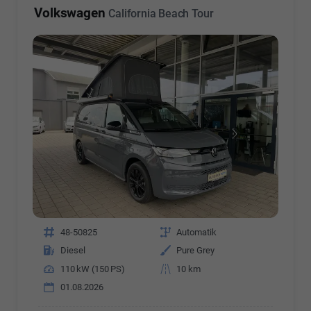
Volkswagen
California Beach Tour
Fahrzeugnr.
48-50825
Getriebe
Automatik
Kraftstoff
Diesel
Außenfarbe
Pure Grey
Leistung
110 kW (150 PS)
Kilometerstand
10 km
01.08.2026