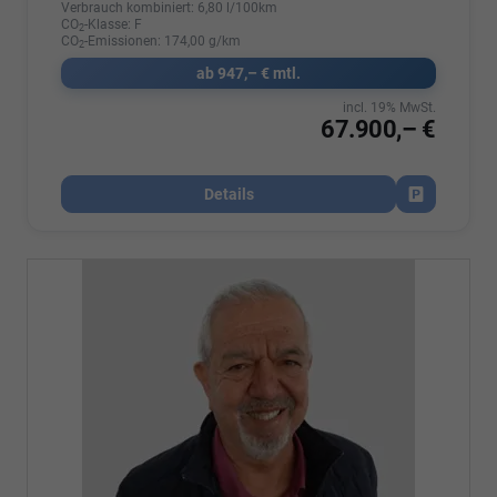
Verbrauch kombiniert:
6,80 l/100km
CO
-Klasse:
F
2
CO
-Emissionen:
174,00 g/km
2
ab 947,– € mtl.
incl. 19% MwSt.
67.900,– €
Details
Fahrzeug par