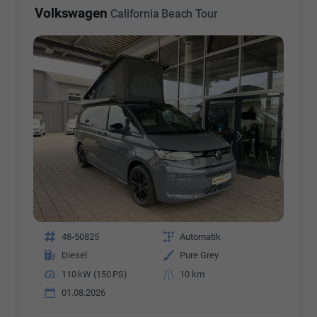
Volkswagen
California Beach Tour
Fahrzeugnr.
48-50825
Getriebe
Automatik
Kraftstoff
Diesel
Außenfarbe
Pure Grey
Leistung
110 kW (150 PS)
Kilometerstand
10 km
01.08.2026