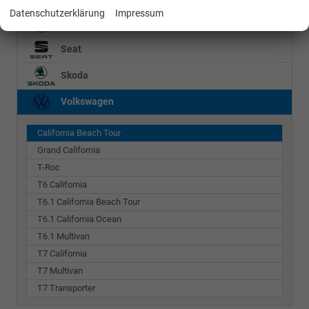
Datenschutzerklärung
Impressum
Mercedes-Benz
Seat
Skoda
Volkswagen
California Beach Tour
Grand California
T-Roc
T6 California
T6.1 California Beach Tour
T6.1 California Ocean
T6.1 Multivan
T7 California
T7 Multivan
T7 Transporter