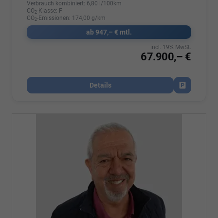
Verbrauch kombiniert:
6,80 l/100km
CO
-Klasse:
F
2
CO
-Emissionen:
174,00 g/km
2
ab 947,– € mtl.
incl. 19% MwSt.
67.900,– €
Details
Fahrzeug par