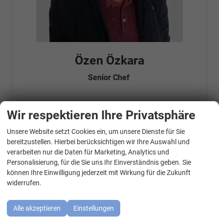
Özen Özkara
Senior Chef
Wir respektieren Ihre Privatsphäre
Telefonnummer: 07181 - 47695 15
E-Mailadresse:
info@autohausrems.de
Fahrzeugnr.
Unsere Website setzt Cookies ein, um unsere Dienste für Sie
WhatsApp Kontakt
bereitzustellen. Hierbei berücksichtigen wir Ihre Auswahl und
verarbeiten nur die Daten für Marketing, Analytics und
Geparkte Fahrzeuge (
0
)
Personalisierung, für die Sie uns Ihr Einverständnis geben. Sie
können Ihre Einwilligung jederzeit mit Wirkung für die Zukunft
Audi
widerrufen.
BMW
Alle akzeptieren
Einstellungen
Cupra