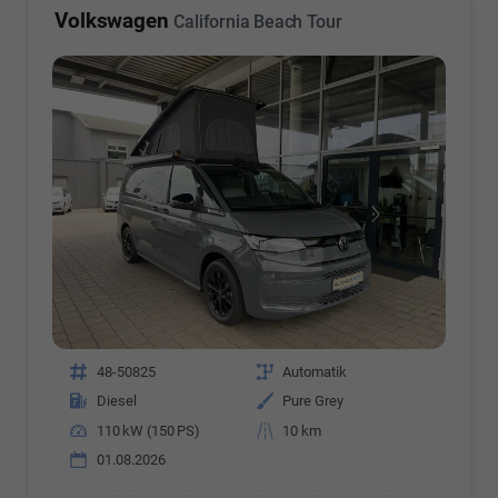
Volkswagen
California Beach Tour
Fahrzeugnr.
48-50825
Getriebe
Automatik
Kraftstoff
Diesel
Außenfarbe
Pure Grey
Leistung
110 kW (150 PS)
Kilometerstand
10 km
01.08.2026