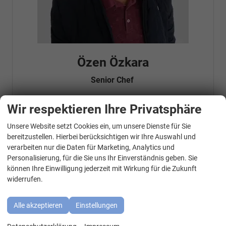
Özen Özkara
Senior Chef
Wir respektieren Ihre Privatsphäre
Telefonnummer: 07181 - 47695 15
Unsere Website setzt Cookies ein, um unsere Dienste für Sie
E-Mailadresse:
info@autohausrems.de
WhatsApp Kontakt
Fahrzeugnr.
bereitzustellen. Hierbei berücksichtigen wir Ihre Auswahl und
verarbeiten nur die Daten für Marketing, Analytics und
Personalisierung, für die Sie uns Ihr Einverständnis geben. Sie
Geparkte Fahrzeuge (
0
)
können Ihre Einwilligung jederzeit mit Wirkung für die Zukunft
widerrufen.
Audi
BMW
Alle akzeptieren
Einstellungen
Cupra