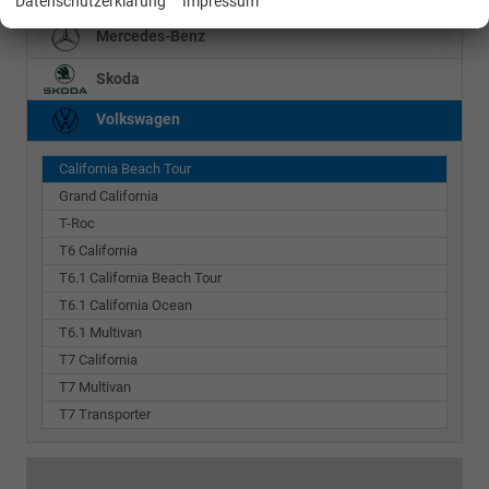
Datenschutzerklärung
Impressum
Mercedes-Benz
Skoda
Volkswagen
California Beach Tour
Grand California
T-Roc
T6 California
T6.1 California Beach Tour
T6.1 California Ocean
T6.1 Multivan
T7 California
T7 Multivan
T7 Transporter