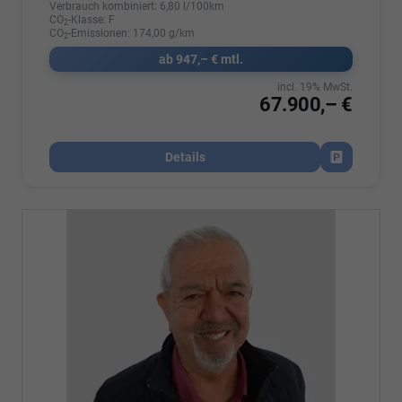
Verbrauch kombiniert:
6,80 l/100km
CO
-Klasse:
F
2
CO
-Emissionen:
174,00 g/km
2
ab 947,– € mtl.
incl. 19% MwSt.
67.900,– €
Details
Fahrzeug par