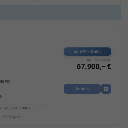
Elisa Vegele
udak
Auszubildende im 3.Lehrjahr -
Automobilkauffrau
47695 15
Telefonnummer: 07181 - 47695 15
usrems.de
E-Mailadresse:
info@autohausrems.de
ab 947,– € mtl.
k
incl. 19% MwSt.
67.900,– €
50 PS)
Details
Fahrzeug park
6
iniert:
6,80 l/100km
:
174,00 g/km