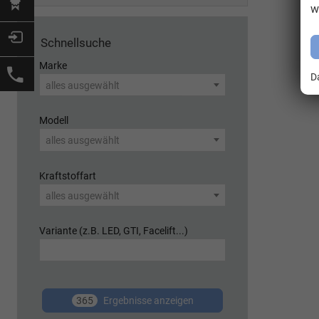
w
Schnellsuche
Marke
D
alles ausgewählt
Modell
alles ausgewählt
Kraftstoffart
alles ausgewählt
Variante (z.B. LED, GTI, Facelift...)
365
Ergebnisse anzeigen