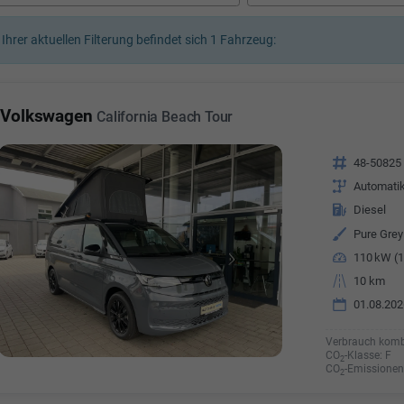
a Özyürek Oguz
 Ihrer aktuellen Filterung befindet sich
1
Fahrzeug:
Özden Özkara-B
lkaufrau -
Verkauf/Einkauf
Vermietung
Telefonnummer: 07181 - 
nummer: 07181 - 47695 15
Volkswagen
California Beach Tour
E-Mailadresse:
info@autoha
esse:
info@autohausrems.de
Fahrzeugnr.
48-50825
Getriebe
Automati
Kraftstoff
Diesel
Außenfarbe
Pure Grey
Leistung
110 kW (1
Kilometerstand
10 km
01.08.202
Verbrauch komb
CO
-Klasse:
F
2
CO
-Emissionen
2