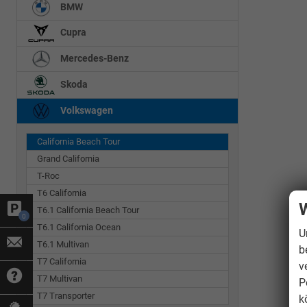
BMW
Cupra
Mercedes-Benz
Skoda
Volkswagen
California Beach Tour
Grand California
T-Roc
T6 California
W
T6.1 California Beach Tour
0
T6.1 California Ocean
U
T6.1 Multivan
b
T7 California
v
T7 Multivan
P
T7 Transporter
k