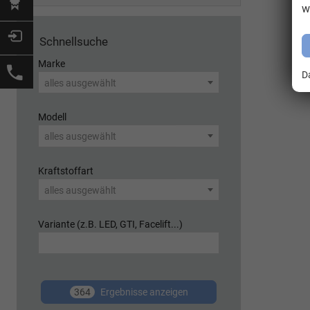
w
Schnellsuche
Marke
D
alles ausgewählt
Modell
alles ausgewählt
Kraftstoffart
alles ausgewählt
Variante (z.B. LED, GTI, Facelift...)
364
Ergebnisse anzeigen