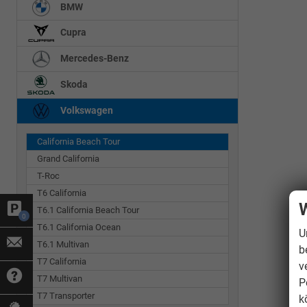
BMW
Cupra
Mercedes-Benz
Skoda
Volkswagen
California Beach Tour
Grand California
T-Roc
T6 California
W
T6.1 California Beach Tour
0
T6.1 California Ocean
U
T6.1 Multivan
b
T7 California
v
T7 Multivan
P
T7 Transporter
k