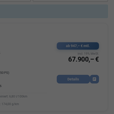
Elisa Vegele
udak
Auszubildende im 3.Lehrjahr -
Automobilkauffrau
47695 15
Telefonnummer: 07181 - 47695 15
usrems.de
E-Mailadresse:
info@autohausrems.de
ab 947,– € mtl.
k
incl. 19% MwSt.
67.900,– €
50 PS)
Details
Fahrzeug park
6
iniert:
6,80 l/100km
:
174,00 g/km