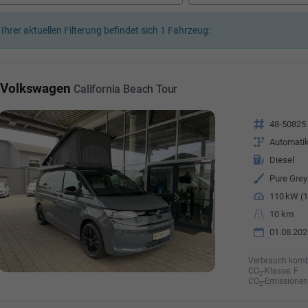
a Özyürek Oguz
 Ihrer aktuellen Filterung befindet sich
1
Fahrzeug:
Özden Özkara-B
lkaufrau -
Verkauf/Einkauf
Vermietung
Telefonnummer: 07181 - 
nummer: 07181 - 47695 15
Volkswagen
California Beach Tour
E-Mailadresse:
info@autoha
esse:
info@autohausrems.de
Fahrzeugnr.
48-50825
Getriebe
Automati
Kraftstoff
Diesel
Außenfarbe
Pure Grey
Leistung
110 kW (1
Kilometerstand
10 km
01.08.202
Verbrauch komb
CO
-Klasse:
F
2
CO
-Emissionen
2