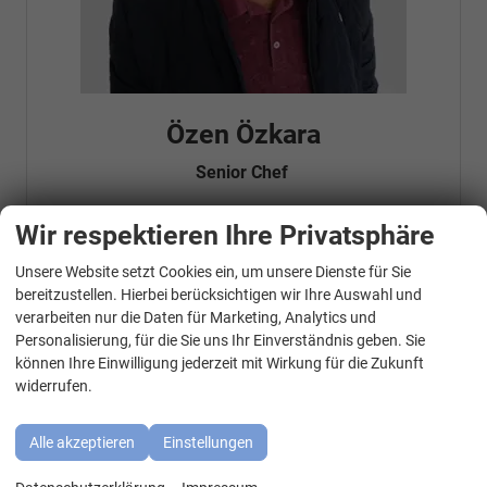
Özen Özkara
Senior Chef
Wir respektieren Ihre Privatsphäre
Telefonnummer: 07181 - 47695 15
Unsere Website setzt Cookies ein, um unsere Dienste für Sie
E-Mailadresse:
info@autohausrems.de
WhatsApp Kontakt
Fahrzeugnr.
bereitzustellen. Hierbei berücksichtigen wir Ihre Auswahl und
verarbeiten nur die Daten für Marketing, Analytics und
Personalisierung, für die Sie uns Ihr Einverständnis geben. Sie
Geparkte Fahrzeuge (
0
)
können Ihre Einwilligung jederzeit mit Wirkung für die Zukunft
widerrufen.
Audi
BMW
Alle akzeptieren
Einstellungen
Cupra