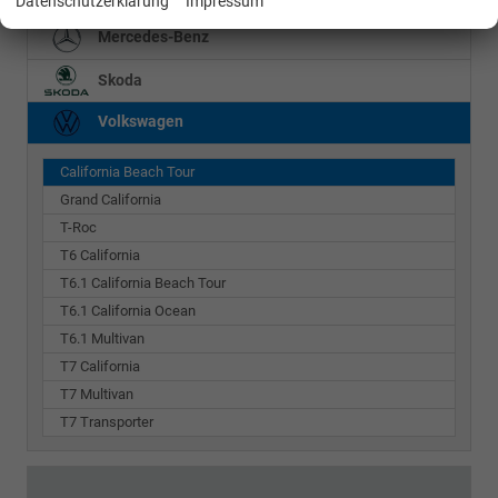
Datenschutzerklärung
Impressum
Mercedes-Benz
Skoda
Volkswagen
California Beach Tour
Grand California
T-Roc
T6 California
T6.1 California Beach Tour
T6.1 California Ocean
T6.1 Multivan
T7 California
T7 Multivan
T7 Transporter