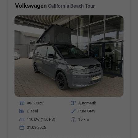
Volkswagen
California Beach Tour
Fahrzeugnr.
48-50825
Getriebe
Automatik
Kraftstoff
Diesel
Außenfarbe
Pure Grey
Leistung
110 kW (150 PS)
Kilometerstand
10 km
01.08.2026