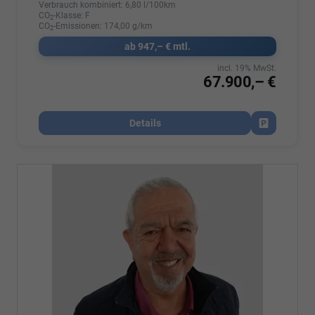
Verbrauch kombiniert:
6,80 l/100km
CO
-Klasse:
F
2
CO
-Emissionen:
174,00 g/km
2
ab 947,– € mtl.
incl. 19% MwSt.
67.900,– €
Details
Fahrzeug par