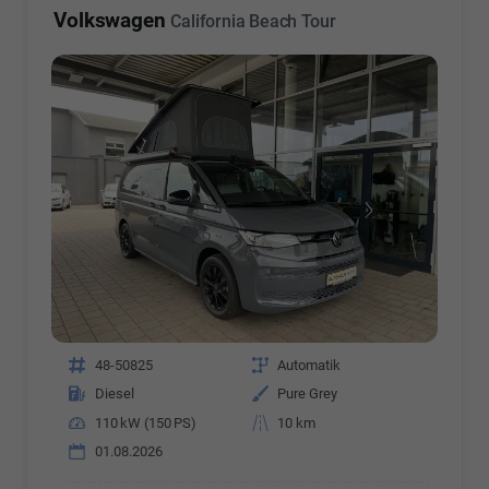
Volkswagen
California Beach Tour
Fahrzeugnr.
48-50825
Getriebe
Automatik
Kraftstoff
Diesel
Außenfarbe
Pure Grey
Leistung
110 kW (150 PS)
Kilometerstand
10 km
01.08.2026