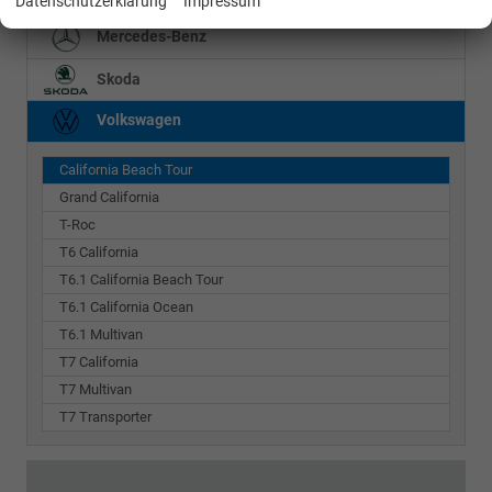
Datenschutzerklärung
Impressum
Mercedes-Benz
Skoda
Volkswagen
California Beach Tour
Grand California
T-Roc
T6 California
T6.1 California Beach Tour
T6.1 California Ocean
T6.1 Multivan
T7 California
T7 Multivan
T7 Transporter