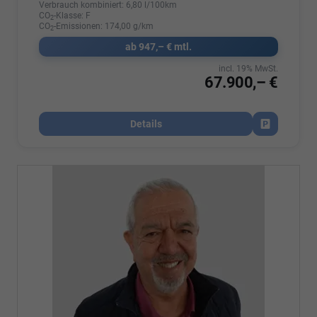
Verbrauch kombiniert:
6,80 l/100km
CO
-Klasse:
F
2
CO
-Emissionen:
174,00 g/km
2
ab 947,– € mtl.
incl. 19% MwSt.
67.900,– €
Details
Fahrzeug par