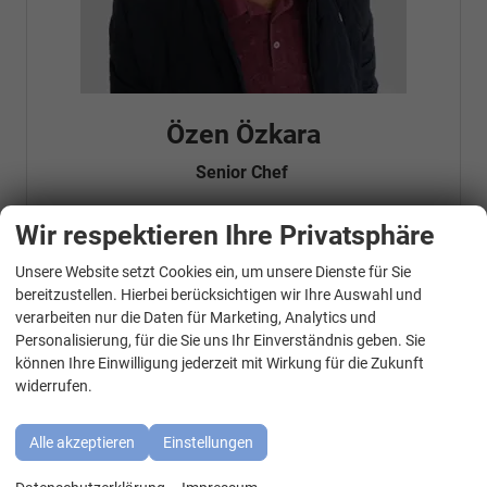
Özen Özkara
Senior Chef
Wir respektieren Ihre Privatsphäre
Telefonnummer: 07181 - 47695 15
Unsere Website setzt Cookies ein, um unsere Dienste für Sie
E-Mailadresse:
info@autohausrems.de
WhatsApp Kontakt
Fahrzeugnr.
bereitzustellen. Hierbei berücksichtigen wir Ihre Auswahl und
verarbeiten nur die Daten für Marketing, Analytics und
Personalisierung, für die Sie uns Ihr Einverständnis geben. Sie
Geparkte Fahrzeuge (
0
)
können Ihre Einwilligung jederzeit mit Wirkung für die Zukunft
widerrufen.
Audi
BMW
Alle akzeptieren
Einstellungen
Cupra