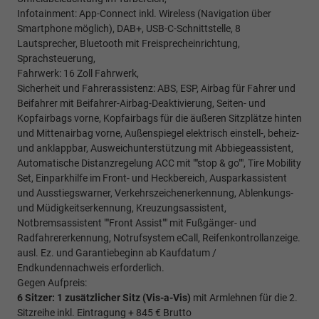
Infotainment: App-Connect inkl. Wireless (Navigation über
Smartphone möglich), DAB+, USB-C-Schnittstelle, 8
Lautsprecher, Bluetooth mit Freisprecheinrichtung,
Sprachsteuerung,
Fahrwerk: 16 Zoll Fahrwerk,
Sicherheit und Fahrerassistenz: ABS, ESP, Airbag für Fahrer und
Beifahrer mit Beifahrer-Airbag-Deaktivierung, Seiten- und
Kopfairbags vorne, Kopfairbags für die äußeren Sitzplätze hinten
und Mittenairbag vorne, Außenspiegel elektrisch einstell-, beheiz-
und anklappbar, Ausweichunterstützung mit Abbiegeassistent,
Automatische Distanzregelung ACC mit ""stop & go"", Tire Mobility
Set, Einparkhilfe im Front- und Heckbereich, Ausparkassistent
und Ausstiegswarner, Verkehrszeichenerkennung, Ablenkungs-
und Müdigkeitserkennung, Kreuzungsassistent,
Notbremsassistent ""Front Assist"" mit Fußgänger- und
Radfahrererkennung, Notrufsystem eCall, Reifenkontrollanzeige.
ausl. Ez. und Garantiebeginn ab Kaufdatum /
Endkundennachweis erforderlich.
Gegen Aufpreis:
6 Sitzer: 1 zusätzlicher Sitz (
Vis-a-Vis)
mit Armlehnen für die 2.
Sitzreihe inkl. Eintragung + 845 € Brutto