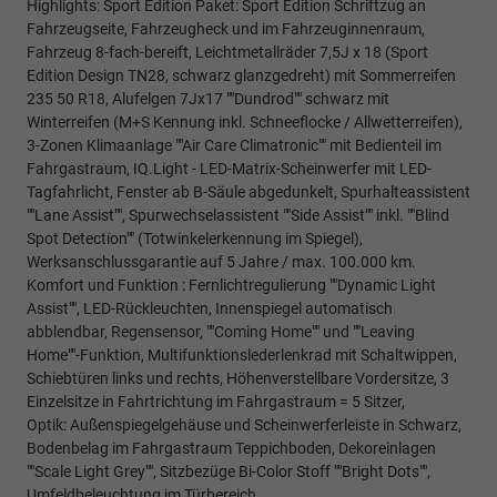
Highlights: Sport Edition Paket: Sport Edition Schriftzug an
Fahrzeugseite, Fahrzeugheck und im Fahrzeuginnenraum,
Fahrzeug 8-fach-bereift, Leichtmetallräder 7,5J x 18 (Sport
Edition Design TN28, schwarz glanzgedreht) mit Sommerreifen
235 50 R18, Alufelgen 7Jx17 ""Dundrod"" schwarz mit
Winterreifen (M+S Kennung inkl. Schneeflocke / Allwetterreifen),
3-Zonen Klimaanlage ""Air Care Climatronic"" mit Bedienteil im
Fahrgastraum, IQ.Light - LED-Matrix-Scheinwerfer mit LED-
Tagfahrlicht, Fenster ab B-Säule abgedunkelt, Spurhalteassistent
""Lane Assist"", Spurwechselassistent ""Side Assist"" inkl. ""Blind
Spot Detection"" (Totwinkelerkennung im Spiegel),
Werksanschlussgarantie auf 5 Jahre / max. 100.000 km.
Komfort und Funktion : Fernlichtregulierung ""Dynamic Light
Assist"", LED-Rückleuchten, Innenspiegel automatisch
abblendbar, Regensensor, ""Coming Home"" und ""Leaving
Home""-Funktion, Multifunktionslederlenkrad mit Schaltwippen,
Schiebtüren links und rechts, Höhenverstellbare Vordersitze, 3
Einzelsitze in Fahrtrichtung im Fahrgastraum = 5 Sitzer,
Optik: Außenspiegelgehäuse und Scheinwerferleiste in Schwarz,
Bodenbelag im Fahrgastraum Teppichboden, Dekoreinlagen
""Scale Light Grey"", Sitzbezüge Bi-Color Stoff ""Bright Dots"",
Umfeldbeleuchtung im Türbereich,