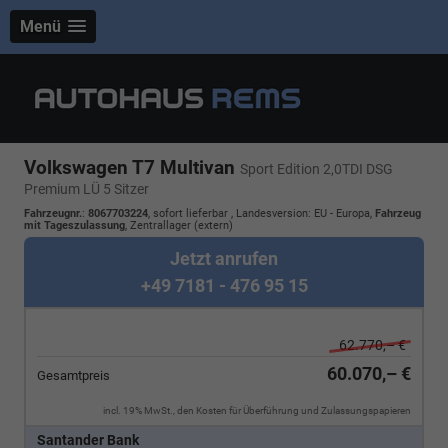
Menü
Volkswagen T7 Multivan
Sport Edition 2,0TDI DSG
Premium LÜ 5 Sitzer
Fahrzeugnr.
:
8067703224
,
sofort lieferbar
, Landesversion: EU - Europa,
Fahrzeug
mit Tageszulassung
, Zentrallager (extern)
Jetzt anrufen
+49 7181 - 476 95 15
62.770,– €
60.070,– €
Gesamtpreis
incl. 19% MwSt., den Kosten für Überführung und Zulassungspapieren
Santander Bank