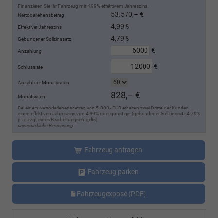
Finanzieren Sie Ihr Fahrzeug mit 4,99% effektivem Jahreszins.
53.570,– €
Nettodarlehensbetrag
4,99%
Effektiver Jahreszins
4,79%
Gebundener Sollzinssatz
€
Anzahlung
€
Schlussrate
Anzahl der Monatsraten
828,– €
Monatsraten
Bei einem Nettodarlehensbetrag von 5.000,- EUR erhalten zwei Drittel der Kunden
einen effektiven Jahreszins von 4,99% oder günstiger (gebundener Sollzinssatz 4,79%
p.a. zzgl. eines Bearbeitungsentgelts).
unverbindliche Berechnung
Fahrzeug anfragen
Fahrzeug parken
Fahrzeugexposé (PDF)