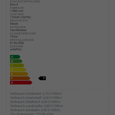
SCHADSTOFFKLASSE
Euro 6
HUBRAUM
1.968 ccm
LEISTUNG
110 kW (150 PS)
KRAFTSTOFF
Diesel
KATEGORIE
Van/Minibus
KILOMETERSTAND
10 km
ERSTZULASSUNG
01.06.2026
ZUSTAND
unfallfrei
Verbrauch kombiniert:
6,70 l/100km
Verbrauch Innenstadt:
8,40 l/100km
Verbrauch Stadtrand:
6,60 l/100km
Verbrauch Landstraße:
5,80 l/100km
Verbrauch Autobahn:
6,90 l/100km
CO
-Emissionen:
175,00 g/km
2