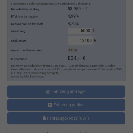
Finanzieren Sie Ihr Fahrzeug mit 4,99% effektivem Jahreszins.
53.950,– €
Nettodarlehensbetrag
4,99%
Effektiver Jahreszins
4,79%
Gebundener Sollzinssatz
€
Anzahlung
€
Schlussrate
Anzahl der Monatsraten
834,– €
Monatsraten
Bei einem Nettodarlehensbetrag von 5.000,- EUR erhalten zwei Drittel der Kunden
einen effektiven Jahreszins von 4,99% oder günstiger (gebundener Sollzinssatz 4,79%
p.a. zzgl. eines Bearbeitungsentgelts).
unverbindliche Berechnung
Fahrzeug anfragen
Fahrzeug parken
Fahrzeugexposé (PDF)