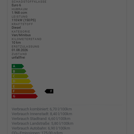
SCHADSTOFFKLASSE
Euro 6
HUBRAUM
1.968 ccm
LEISTUNG
110 kW (150 PS)
KRAFTSTOFF
Diesel
KATEGORIE
Van/Minibus
KILOMETERSTAND
10 km
ERSTZULASSUNG
01.08.2026
ZUSTAND
unfallfrei
Verbrauch kombiniert:
6,70 l/100km
Verbrauch Innenstadt:
8,40 l/100km
Verbrauch Stadtrand:
6,60 l/100km
Verbrauch Landstraße:
5,80 l/100km
Verbrauch Autobahn:
6,90 l/100km
CO
-Emissionen:
175,00 g/km
2