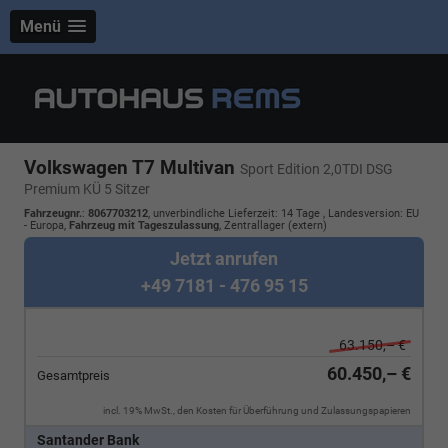
Menü
Volkswagen T7 Multivan
Sport Edition 2,0TDI DSG
Premium KÜ 5 Sitzer
Fahrzeugnr.
:
8067703212
, unverbindliche Lieferzeit:
14 Tage
, Landesversion: EU
- Europa,
Fahrzeug mit Tageszulassung
, Zentrallager (extern)
Jetzt anrufen
+49 7181 - 476 95 15
63.150,– €
60.450,– €
Gesamtpreis
incl. 19% MwSt., den Kosten für Überführung und Zulassungspapieren
Santander Bank