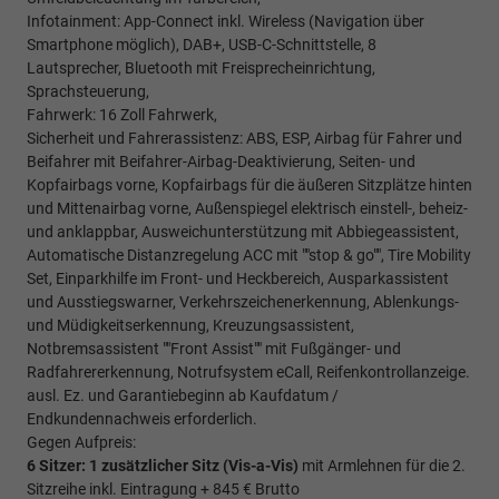
Infotainment: App-Connect inkl. Wireless (Navigation über
Smartphone möglich), DAB+, USB-C-Schnittstelle, 8
Lautsprecher, Bluetooth mit Freisprecheinrichtung,
Sprachsteuerung,
Fahrwerk: 16 Zoll Fahrwerk,
Sicherheit und Fahrerassistenz: ABS, ESP, Airbag für Fahrer und
Beifahrer mit Beifahrer-Airbag-Deaktivierung, Seiten- und
Kopfairbags vorne, Kopfairbags für die äußeren Sitzplätze hinten
und Mittenairbag vorne, Außenspiegel elektrisch einstell-, beheiz-
und anklappbar, Ausweichunterstützung mit Abbiegeassistent,
Automatische Distanzregelung ACC mit ""stop & go"", Tire Mobility
Set, Einparkhilfe im Front- und Heckbereich, Ausparkassistent
und Ausstiegswarner, Verkehrszeichenerkennung, Ablenkungs-
und Müdigkeitserkennung, Kreuzungsassistent,
Notbremsassistent ""Front Assist"" mit Fußgänger- und
Radfahrererkennung, Notrufsystem eCall, Reifenkontrollanzeige.
ausl. Ez. und Garantiebeginn ab Kaufdatum /
Endkundennachweis erforderlich.
Gegen Aufpreis:
6 Sitzer: 1 zusätzlicher Sitz (
Vis-a-Vis)
mit Armlehnen für die 2.
Sitzreihe inkl. Eintragung + 845 € Brutto