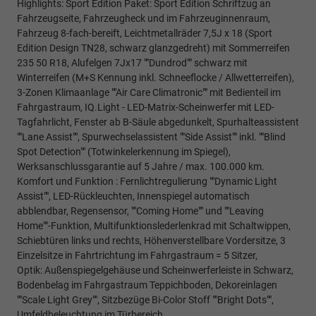
Highlights: Sport Edition Paket: Sport Edition Schriftzug an
Fahrzeugseite, Fahrzeugheck und im Fahrzeuginnenraum,
Fahrzeug 8-fach-bereift, Leichtmetallräder 7,5J x 18 (Sport
Edition Design TN28, schwarz glanzgedreht) mit Sommerreifen
235 50 R18, Alufelgen 7Jx17 ""Dundrod"" schwarz mit
Winterreifen (M+S Kennung inkl. Schneeflocke / Allwetterreifen),
3-Zonen Klimaanlage ""Air Care Climatronic"" mit Bedienteil im
Fahrgastraum, IQ.Light - LED-Matrix-Scheinwerfer mit LED-
Tagfahrlicht, Fenster ab B-Säule abgedunkelt, Spurhalteassistent
""Lane Assist"", Spurwechselassistent ""Side Assist"" inkl. ""Blind
Spot Detection"" (Totwinkelerkennung im Spiegel),
Werksanschlussgarantie auf 5 Jahre / max. 100.000 km.
Komfort und Funktion : Fernlichtregulierung ""Dynamic Light
Assist"", LED-Rückleuchten, Innenspiegel automatisch
abblendbar, Regensensor, ""Coming Home"" und ""Leaving
Home""-Funktion, Multifunktionslederlenkrad mit Schaltwippen,
Schiebtüren links und rechts, Höhenverstellbare Vordersitze, 3
Einzelsitze in Fahrtrichtung im Fahrgastraum = 5 Sitzer,
Optik: Außenspiegelgehäuse und Scheinwerferleiste in Schwarz,
Bodenbelag im Fahrgastraum Teppichboden, Dekoreinlagen
""Scale Light Grey"", Sitzbezüge Bi-Color Stoff ""Bright Dots"",
Umfeldbeleuchtung im Türbereich,