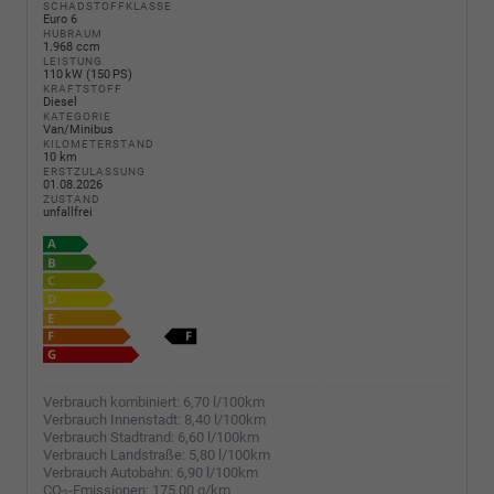
SCHADSTOFFKLASSE
Euro 6
HUBRAUM
1.968 ccm
LEISTUNG
110 kW (150 PS)
KRAFTSTOFF
Diesel
KATEGORIE
Van/Minibus
KILOMETERSTAND
10 km
ERSTZULASSUNG
01.08.2026
ZUSTAND
unfallfrei
Verbrauch kombiniert:
6,70 l/100km
Verbrauch Innenstadt:
8,40 l/100km
Verbrauch Stadtrand:
6,60 l/100km
Verbrauch Landstraße:
5,80 l/100km
Verbrauch Autobahn:
6,90 l/100km
CO
-Emissionen:
175,00 g/km
2