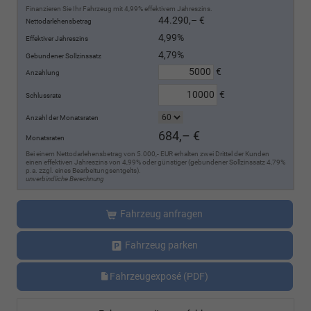
Finanzieren Sie Ihr Fahrzeug mit 4,99% effektivem Jahreszins.
44.290,– €
Nettodarlehensbetrag
4,99%
Effektiver Jahreszins
4,79%
Gebundener Sollzinssatz
€
Anzahlung
€
Schlussrate
Anzahl der Monatsraten
684,– €
Monatsraten
Bei einem Nettodarlehensbetrag von 5.000,- EUR erhalten zwei Drittel der Kunden
einen effektiven Jahreszins von 4,99% oder günstiger (gebundener Sollzinssatz 4,79%
p.a. zzgl. eines Bearbeitungsentgelts).
unverbindliche Berechnung
Fahrzeug anfragen
Fahrzeug parken
Fahrzeugexposé (PDF)