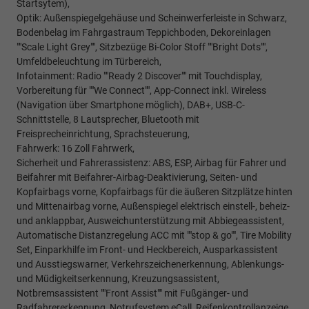
Startsytem),
Optik: Außenspiegelgehäuse und Scheinwerferleiste in Schwarz,
Bodenbelag im Fahrgastraum Teppichboden, Dekoreinlagen
""Scale Light Grey"", Sitzbezüge Bi-Color Stoff ""Bright Dots"",
Umfeldbeleuchtung im Türbereich,
Infotainment: Radio ""Ready 2 Discover"" mit Touchdisplay,
Vorbereitung für ""We Connect"", App-Connect inkl. Wireless
(Navigation über Smartphone möglich), DAB+, USB-C-
Schnittstelle, 8 Lautsprecher, Bluetooth mit
Freisprecheinrichtung, Sprachsteuerung,
Fahrwerk: 16 Zoll Fahrwerk,
Sicherheit und Fahrerassistenz: ABS, ESP, Airbag für Fahrer und
Beifahrer mit Beifahrer-Airbag-Deaktivierung, Seiten- und
Kopfairbags vorne, Kopfairbags für die äußeren Sitzplätze hinten
und Mittenairbag vorne, Außenspiegel elektrisch einstell-, beheiz-
und anklappbar, Ausweichunterstützung mit Abbiegeassistent,
Automatische Distanzregelung ACC mit ""stop & go"", Tire Mobility
Set, Einparkhilfe im Front- und Heckbereich, Ausparkassistent
und Ausstiegswarner, Verkehrszeichenerkennung, Ablenkungs-
und Müdigkeitserkennung, Kreuzungsassistent,
Notbremsassistent ""Front Assist"" mit Fußgänger- und
Radfahrererkennung, Notrufsystem eCall, Reifenkontrollanzeige.