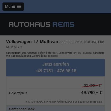
Menü
Volkswagen T7 Multivan
Sport Edition 2,0TDI DSG Lite
KÜ 5 Sitzer
Fahrzeugnr.
:
8067703058
,
sofort lieferbar
, Landesversion: EU - Europa,
Fahrzeug
mit Tageszulassung
, Zentrallager (extern)
Jetzt anrufen
+49 7181 - 476 95 15
52.490,– €
49.790,– €
Gesamtpreis
incl. 19% MwSt., den Kosten für Überführung und Zulassungspapieren
Santander Bank