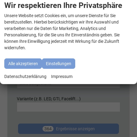
Wir respektieren Ihre Privatsphäre
Unsere Website setzt Cookies ein, um unsere Dienste für Sie
WhatsApp Kontakt
Schnellsuche
bereitzustellen. Hierbei berücksichtigen wir Ihre Auswahl und
Marke
verarbeiten nur die Daten für Marketing, Analytics und
Personalisierung, für die Sie uns Ihr Einverständnis geben. Sie
alles ausgewählt
können Ihre Einwilligung jederzeit mit Wirkung für die Zukunft
widerrufen.
Modell
alles ausgewählt
Alle akzeptieren
Einstellungen
Kraftstoffart
Datenschutzerklärung
Impressum
alles ausgewählt
Variante (z.B. LED, GTI, Facelift...)
364
Ergebnisse anzeigen