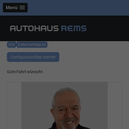
Menü
info
E-Mail-Anfrage an
ConfiguratorStep starten
Gute Fahrt wünscht .