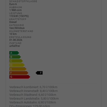
SCHADSTOFFKLASSE
Euro 6
HUBRAUM
1.968 ccm
LEISTUNG
110 kW (150 PS)
KRAFTSTOFF
Diesel
KATEGORIE
Van/Minibus
KILOMETERSTAND
10 km
ERSTZULASSUNG
01.08.2026
ZUSTAND
unfallfrei
Verbrauch kombiniert:
6,70 l/100km
Verbrauch Innenstadt:
8,40 l/100km
Verbrauch Stadtrand:
6,60 l/100km
Verbrauch Landstraße:
5,80 l/100km
Verbrauch Autobahn:
6,90 l/100km
CO
-Emissionen:
175,00 g/km
2