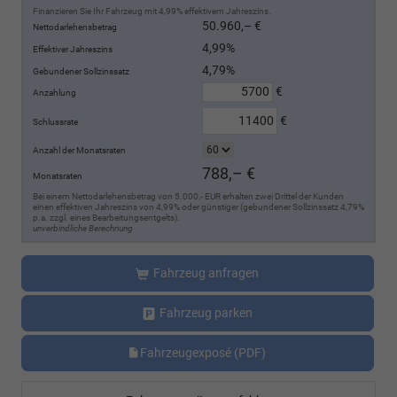
Finanzieren Sie Ihr Fahrzeug mit 4,99% effektivem Jahreszins.
50.960,– €
Nettodarlehensbetrag
4,99%
Effektiver Jahreszins
4,79%
Gebundener Sollzinssatz
€
Anzahlung
€
Schlussrate
Anzahl der Monatsraten
788,– €
Monatsraten
Bei einem Nettodarlehensbetrag von 5.000,- EUR erhalten zwei Drittel der Kunden
einen effektiven Jahreszins von 4,99% oder günstiger (gebundener Sollzinssatz 4,79%
p.a. zzgl. eines Bearbeitungsentgelts).
unverbindliche Berechnung
Fahrzeug anfragen
Fahrzeug parken
Fahrzeugexposé (PDF)