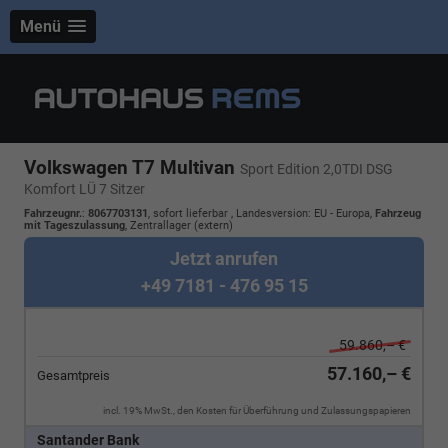
Menü
Volkswagen T7 Multivan
Sport Edition 2,0TDI DSG
Komfort LÜ 7 Sitzer
Fahrzeugnr.
:
8067703131
,
sofort lieferbar
, Landesversion: EU - Europa,
Fahrzeug
mit Tageszulassung
, Zentrallager (extern)
Jetzt anrufen
+49 7181 - 476 95 15
59.860,– €
57.160,– €
Gesamtpreis
incl. 19% MwSt., den Kosten für Überführung und Zulassungspapieren
Santander Bank