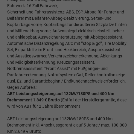
Fahrwerk: 16 Zoll Fahrwerk,
Sicherheit und Fahrerassistenz: ABS, ESP, Airbag für Fahrer und
Beifahrer mit Beifahrer-Airbag-Deaktivierung, Seiten- und
Kopfairbags vorne, Kopfairbags für die äußeren Sitzplätze hinten
und Mittenairbag vorne, Außenspiegel elektrisch einstell-, beheiz-
und anklappbar, Ausweichunterstützung mit Abbiegeassistent,
Automatische Distanzregelung ACC mit ""stop & go"", Tire Mobility
Set, Einparkhilfe im Front- und Heckbereich, Ausparkassistent
und Ausstiegswarner, Verkehrszeichenerkennung, Ablenkungs-
und Müdigkeitserkennung, Kreuzungsassistent,
Notbremsassistent ""Front Assist"" mit Fußgänger- und
Radfahrererkennung, Notrufsystem eCall, Reifenkontrollanzeige.
ausl. Ez. und Garantiebeginn / Endkundennachweis erforderlich.
Gegen Aufpreis:
ABT Leistungssteigerung auf 132kW/180PS und 400 Nm
Drehmoment 1.849 € Brutto
(Entfall der Herstellergarantie, diese
wird von ABT für 2 Jahre übernommen)
ABT Leistungssteigerung auf 132kW/180PS und 400 Nm
Drehmoment inkl. Anschlussgarantie auf 5 Jahre / max. 100.000
Km 2.649 € Brutto