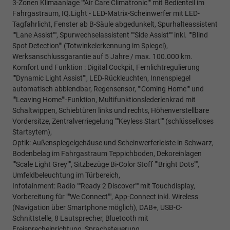
3-Zonen Klimaanlage ""Air Care Climatronic"" mit Bedienteil im
Fahrgastraum, IQ.Light - LED-Matrix-Scheinwerfer mit LED-
Tagfahrlicht, Fenster ab B-Säule abgedunkelt, Spurhalteassistent
""Lane Assist"", Spurwechselassistent ""Side Assist"" inkl. ""Blind
Spot Detection"" (Totwinkelerkennung im Spiegel),
Werksanschlussgarantie auf 5 Jahre / max. 100.000 km.
Komfort und Funktion : Digital Cockpit, Fernlichtregulierung
""Dynamic Light Assist"", LED-Rückleuchten, Innenspiegel
automatisch abblendbar, Regensensor, ""Coming Home"" und
""Leaving Home""-Funktion, Multifunktionslederlenkrad mit
Schaltwippen, Schiebtüren links und rechts, Höhenverstellbare
Vordersitze, Zentralverriegelung ""Keyless Start"" (schlüsselloses
Startsytem),
Optik: Außenspiegelgehäuse und Scheinwerferleiste in Schwarz,
Bodenbelag im Fahrgastraum Teppichboden, Dekoreinlagen
""Scale Light Grey"", Sitzbezüge Bi-Color Stoff ""Bright Dots"",
Umfeldbeleuchtung im Türbereich,
Infotainment: Radio ""Ready 2 Discover"" mit Touchdisplay,
Vorbereitung für ""We Connect"", App-Connect inkl. Wireless
(Navigation über Smartphone möglich), DAB+, USB-C-
Schnittstelle, 8 Lautsprecher, Bluetooth mit
Freisprecheinrichtung, Sprachsteuerung,