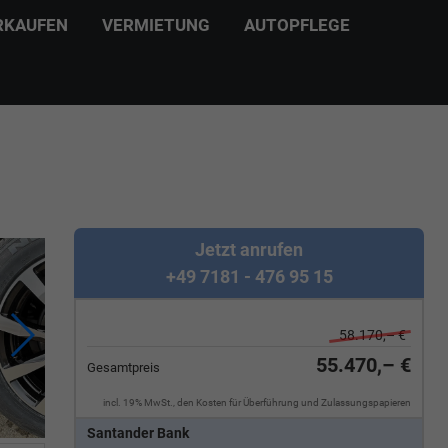
RKAUFEN
VERMIETUNG
AUTOPFLEGE
Jetzt anrufen
+49 7181 - 476 95 15
58.170,– €
55.470,– €
Gesamtpreis
incl. 19% MwSt., den Kosten für Überführung und Zulassungspapieren
Santander Bank