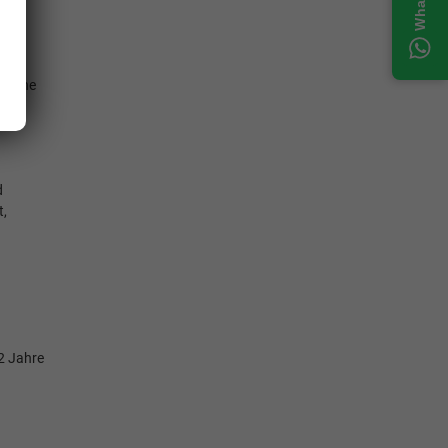
",
tphone
d
t,
 2 Jahre