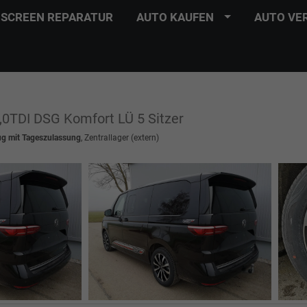
SCREEN REPARATUR
AUTO KAUFEN
AUTO VE
2,0TDI DSG Komfort LÜ 5 Sitzer
ug mit Tageszulassung
, Zentrallager (extern)