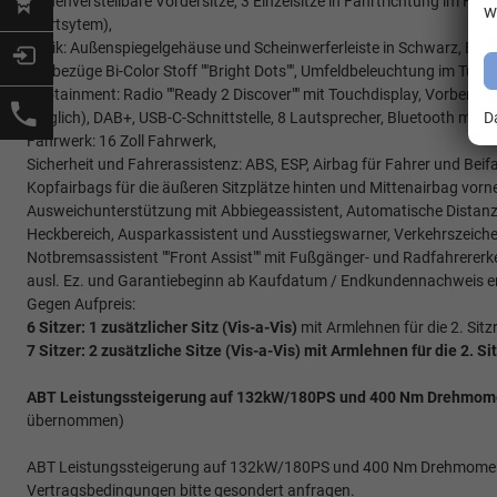
Höhenverstellbare Vordersitze, 3 Einzelsitze in Fahrtrichtung im Fahrg
w
Startsytem),
Optik: Außenspiegelgehäuse und Scheinwerferleiste in Schwarz, Bode
Sitzbezüge Bi-Color Stoff ""Bright Dots"", Umfeldbeleuchtung im Türbe
Infotainment: Radio ""Ready 2 Discover"" mit Touchdisplay, Vorbereit
D
möglich), DAB+, USB-C-Schnittstelle, 8 Lautsprecher, Bluetooth mit 
Fahrwerk: 16 Zoll Fahrwerk,
Sicherheit und Fahrerassistenz: ABS, ESP, Airbag für Fahrer und Beif
Kopfairbags für die äußeren Sitzplätze hinten und Mittenairbag vorne,
Ausweichunterstützung mit Abbiegeassistent, Automatische Distanzrege
Heckbereich, Ausparkassistent und Ausstiegswarner, Verkehrszeich
Notbremsassistent ""Front Assist"" mit Fußgänger- und Radfahrererk
ausl. Ez. und Garantiebeginn ab Kaufdatum / Endkundennachweis er
Gegen Aufpreis:
6 Sitzer: 1 zusätzlicher Sitz (
Vis-a-Vis)
mit Armlehnen für die 2. Sitz
7 Sitzer: 2 zusätzliche Sitze (
Vis-a-Vis)
mit Armlehnen für die 2. Si
ABT Leistungssteigerung auf 132kW/180PS und 400 Nm Drehmomen
übernommen)
ABT Leistungssteigerung auf 132kW/180PS und 400 Nm Drehmoment i
Vertragsbedingungen bitte gesondert anfragen.