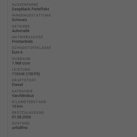
AUSSENFARBE
Deepblack Perleffekt
INNENAUSSTATTUNG
Schwarz
GETRIEBE
Automatik
ANTRIEBSACHSE
Frontantrieb
SCHADSTOFFKLASSE
Euro 6
HUBRAUM
1.968 ccm
LEISTUNG
110 kW (150 PS)
KRAFTSTOFF
Diesel
KATEGORIE
Van/Minibus
KILOMETERSTAND
10 km
ERSTZULASSUNG
01.08.2026
ZUSTAND
unfallfrei