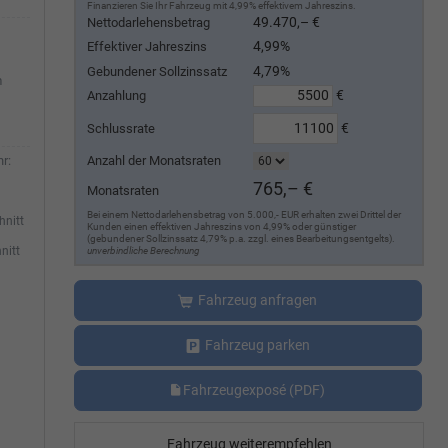
Finanzieren Sie Ihr Fahrzeug mit 4,99% effektivem Jahreszins.
49.470,– €
Nettodarlehensbetrag
4,99%
Effektiver Jahreszins
4,79%
Gebundener Sollzinssatz
m
€
Anzahlung
€
Schlussrate
Anzahl der Monatsraten
r:
765,– €
Monatsraten
Bei einem Nettodarlehensbetrag von 5.000,- EUR erhalten zwei Drittel der
hnitt
Kunden einen effektiven Jahreszins von 4,99% oder günstiger
(gebundener Sollzinssatz 4,79% p.a. zzgl. eines Bearbeitungsentgelts).
nitt
unverbindliche Berechnung
Fahrzeug anfragen
Fahrzeug parken
Fahrzeugexposé (PDF)
Fahrzeug weiterempfehlen