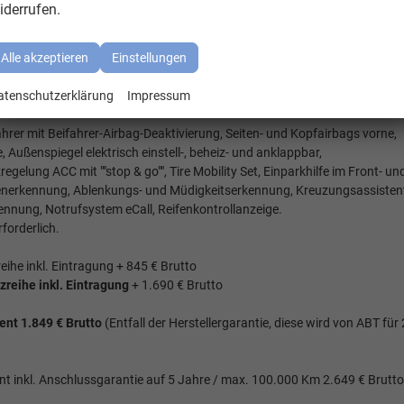
astraum = 5 Sitzer, Zentralverriegelung ""Keyless Start"" (schlüsselloses
iderrufen.
nbelag im Fahrgastraum Teppichboden, Dekoreinlagen ""Scale Light Grey"
reich,
Alle akzeptieren
Einstellungen
ung für ""We Connect"", App-Connect inkl. Wireless (Navigation über Smar
atenschutzerklärung
Impressum
Freisprecheinrichtung, Sprachsteuerung,
ahrer mit Beifahrer-Airbag-Deaktivierung, Seiten- und Kopfairbags vorne,
 Außenspiegel elektrisch einstell-, beheiz- und anklappbar,
lung ACC mit ""stop & go"", Tire Mobility Set, Einparkhilfe im Front- un
enerkennung, Ablenkungs- und Müdigkeitserkennung, Kreuzungsassisten
ennung, Notrufsystem eCall, Reifenkontrollanzeige.
forderlich.
reihe inkl. Eintragung + 845 € Brutto
tzreihe inkl. Eintragung
+ 1.690 € Brutto
t 1.849 € Brutto
(Entfall der Herstellergarantie, diese wird von ABT für
nkl. Anschlussgarantie auf 5 Jahre / max. 100.000 Km 2.649 € Brutto