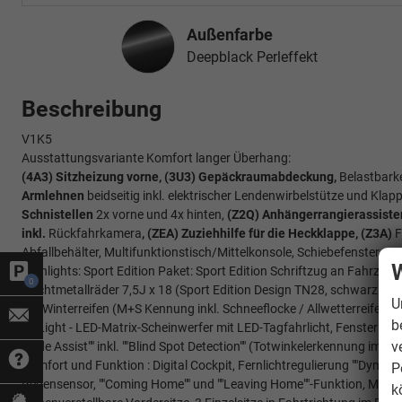
Außenfarbe
Deepblack Perleffekt
Beschreibung
V1K5
Ausstattungsvariante Komfort langer Überhang:
(4A3) Sitzheizung vorne, (3U3) Gepäckraumabdeckung,
Belastbarke
Armlehnen
beidseitig inkl. elektrischer Lendenwirbelstütze und Klapp
Schnistellen
2x vorne und 4x hinten,
(Z2Q) Anhängerrangierassistent
inkl.
Rückfahrkamera
, (ZEA) Zuziehhilfe für die Heckklappe, (Z3A)
F
Abfallbehälter, Multifunktionstisch/Mittelkonsole, Schiebefenster sowi
W
Highlights: Sport Edition Paket: Sport Edition Schriftzug an Fahrze
0
Leichtmetallräder 7,5J x 18 (Sport Edition Design TN28, schwarz gl
U
mit Winterreifen (M+S Kennung inkl. Schneeflocke / Allwetterreifen), 
b
IQ.Light - LED-Matrix-Scheinwerfer mit LED-Tagfahrlicht, Fenster ab 
v
""Side Assist"" inkl. ""Blind Spot Detection"" (Totwinkelerkennung im
Komfort und Funktion : Digital Cockpit, Fernlichtregulierung ""Dynam
P
Regensensor, ""Coming Home"" und ""Leaving Home""-Funktion, Multifu
k