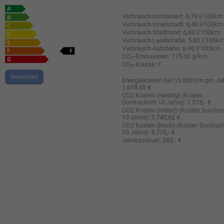
Verbrauch kombiniert:
6,70 l/100km
Verbrauch Innenstadt:
8,40 l/100km
Verbrauch Stadtrand:
6,60 l/100km
Verbrauch Landstraße:
5,80 l/100k
Verbrauch Autobahn:
6,90 l/100km
CO
-Emissionen:
175,00 g/km
2
CO
-Klasse:
F
2
Download
Energiekosten bei 15.000 km pro Jah
1.618,05 €
CO2 Kosten (niedrig)
(Kosten
:
1.575,- €
Durchschnitt 10 Jahre)
CO2 Kosten (mittel)
(Kosten Durchsc
:
3.740,62 €
10 Jahre)
CO2 Kosten (hoch)
(Kosten Durchsch
:
5.775,- €
10 Jahre)
Jahressteuer:
382,- €